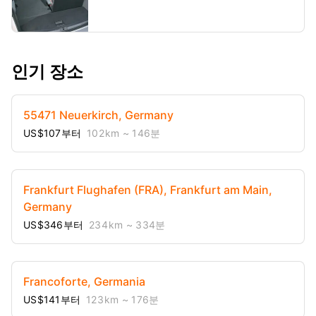
인기 장소
55471 Neuerkirch, Germany
US$107부터
102 km
~ 146분
Frankfurt Flughafen (FRA), Frankfurt am Main,
Germany
US$346부터
234 km
~ 334분
Francoforte, Germania
US$141부터
123 km
~ 176분