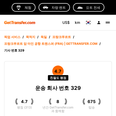
체험
차량 렌트
요트 전세
US$
km
픽업 서비스
/
목적지
/
독일
/
프랑크푸르트
/
프랑크푸르트 암 마인 공항 트랜스퍼 (FRA) | GETTRANSFER.COM
/
기사 번호 329
4.7
친절도 평점
운송 회사 번호 329
4.7
8
675
평점 (313)
년간 GetTransfer.com
탑승
과 함께함