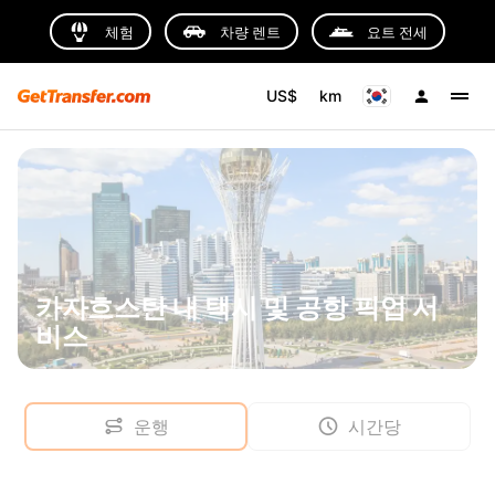
체험
차량 렌트
요트 전세
US$
km
카자흐스탄 내 택시 및 공항 픽업 서
비스
운행
시간당