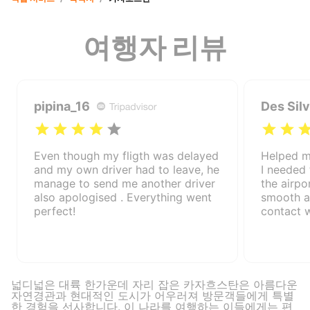
여행자 리뷰
pipina_16
Des Silv
Even though my fligth was delayed
Helped me
and my own driver had to leave, he
I needed 
manage to send me another driver
the airpo
also apologised . Everything went
smooth a
perfect!
contact w
넓디넓은 대륙 한가운데 자리 잡은 카자흐스탄은 아름다운
자연경관과 현대적인 도시가 어우러져 방문객들에게 특별
한 경험을 선사합니다. 이 나라를 여행하는 이들에게는 편