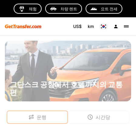
체험
차량 렌트
요트 전세
US$
km
그단스크 공항에서 호텔까지의 교통
편
운행
시간당