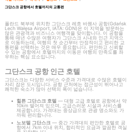
그단스크 공항에서 호텔까지의 교통편
폴란드 북부에 위치한 그단스크 레흐 바웬사 공항(Gdańsk
Lech Wałęsa Airport, IATA: GDN)은 이 지역을 방문하는
많은 관광객과 비즈니스 여행객을 맞이합니다. 이 공항을
통해 매년 수많은 여행자가 그단스크 시내와 인근 지역으
로 이동하는데, 여행의 첫 순간부터 안정적이고 편리한 교
통편을 선택하는 것은 매우 중요합니다. 편안하고 신뢰할
수 있는 공항에서 호텔까지의 이동은 여행의 만족도를 좌
우하는 핵심 요소입니다.
그단스크 공항 인근 호텔
그단스크는 다양한 서비스 수준과 가격대로 수많은 호텔이
자리 잡은 도시입니다. 공항 근처에는 접근성이 뛰어나고
쾌적한 숙소가 많아 선택의 폭이 넓습니다.
힐튼 그단스크 호텔
— 대형 고급 호텔로 공항에서 약
10km 떨어져 있으며, 고급스러운 시설과 서비스를
제공합니다. 가격대는 중상급으로 관광 명소와도 가
까워 편리합니다.
노보텔 그단스크
— 중간 가격대의 편안한 호텔로 공
항에서 7km 이내 위치, 합리적인 요금과 깔끔한 객실
을 자랑합니다.