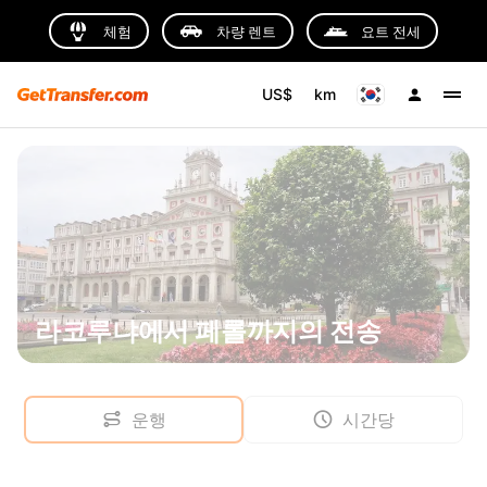
체험
차량 렌트
요트 전세
US$
km
라코루냐에서 페롤까지의 전송
운행
시간당