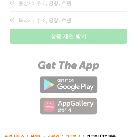
출발지: 주소, 공항, 호텔
목적지: 주소, 공항, 호텔
상품 제안 받기
픽업 서비스
/
목적지
/
스페인
/
라코루냐
/
라코루냐 TO 페롤