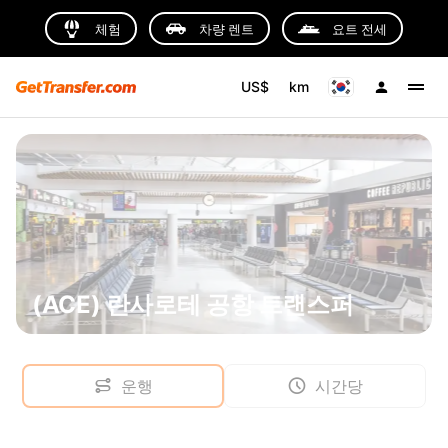
체험
차량 렌트
요트 전세
US$
km
(ACE) 란사로테 공항 트랜스퍼
운행
시간당