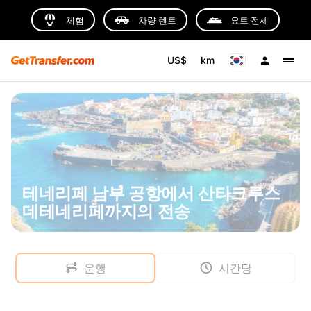
체험
차량 렌트
요트 전세
US$
km
테네리페 남부 공항에서 산타크루스
데테네리페까지의 전송
운행
시간당