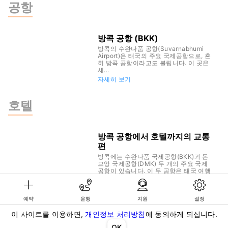
공항
방콕 공항 (BKK)
방콕의 수완나품 공항(Suvarnabhumi
Airport)은 태국의 주요 국제공항으로, 흔
히 방콕 공항이라고도 불립니다. 이 곳은
세...
자세히 보기
호텔
방콕 공항에서 호텔까지의 교통
편
방콕에는 수완나품 국제공항(BKK)과 돈
므앙 국제공항(DMK) 두 개의 주요 국제
공항이 있습니다. 이 두 공항은 태국 여행
의 관문 역할을...
자세히 보기
예약
운행
지원
설정
©KG GLOBAL LIMITED. GetTransfer® is trademark of KG GLOBAL LIMITED.
이 사이트를 이용하면,
개인정보 처리방침
에 동의하게 되십니다.
All rights reserved.
OK