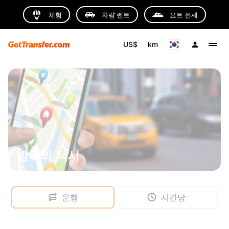
체험
차량 렌트
요트 전세
US$
km
방콕의 택시
운행
시간당