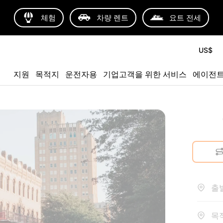
체험
차량 렌트
요트 전세
US$
지원
목적지
운전자용
기업고객을 위한 서비스
에이전
출발
목적