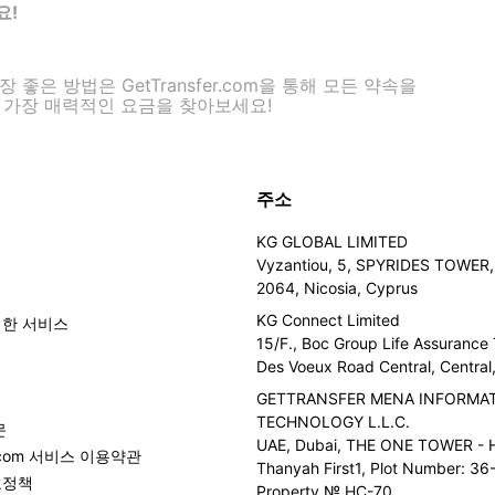
요!
좋은 방법은 GetTransfer.com을 통해 모든 약속을
 가장 매력적인 요금을 찾아보세요!
주소
KG GLOBAL LIMITED
Vyzantiou, 5, SPYRIDES TOWER, 
2064, Nicosia, Cyprus
KG Connect Limited
위한 서비스
15/F., Boc Group Life Assurance
Des Voeux Road Central, Centra
GETTRANSFER MENA INFORMA
TECHNOLOGY L.L.C.
문
UAE, Dubai, THE ONE TOWER - H
er.com 서비스 이용약관
Thanyah First1, Plot Number: 36-
호정책
Property № HC-70