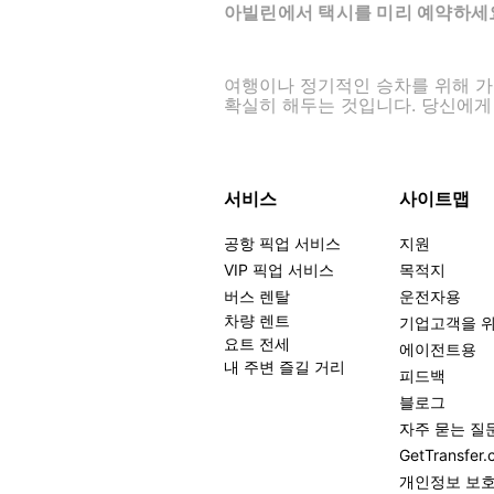
아빌린에서 택시를 미리 예약하세
여행이나 정기적인 승차를 위해 가장 
확실히 해두는 것입니다. 당신에게
서비스
사이트맵
공항 픽업 서비스
지원
VIP 픽업 서비스
목적지
버스 렌탈
운전자용
차량 렌트
기업고객을 
요트 전세
에이전트용
내 주변 즐길 거리
피드백
블로그
자주 묻는 질
GetTransf
개인정보 보