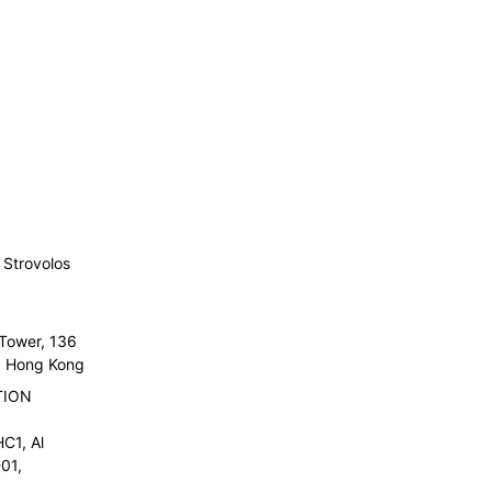
Strovolos
 Tower, 136
l, Hong Kong
TION
C1, Al
01,