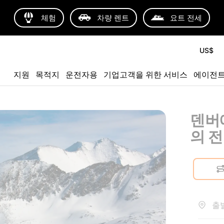
체험
차량 렌트
요트 전세
US$
지원
목적지
운전자용
기업고객을 위한 서비스
에이전
덴버
의 
출발