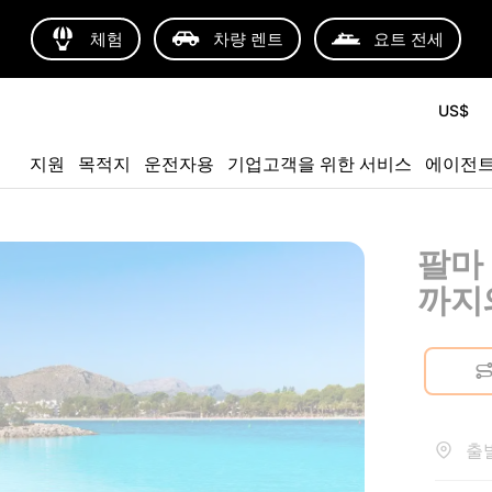
체험
차량 렌트
요트 전세
US$
지원
목적지
운전자용
기업고객을 위한 서비스
에이전
팔마
까지
출발