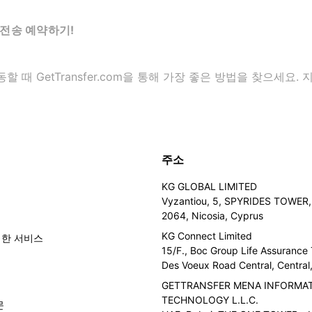
전송 예약하기!
때 GetTransfer.com을 통해 가장 좋은 방법을 찾으세요
주소
KG GLOBAL LIMITED
Vyzantiou, 5, SPYRIDES TOWER, 
2064, Nicosia, Cyprus
KG Connect Limited
위한 서비스
15/F., Boc Group Life Assurance
Des Voeux Road Central, Centra
GETTRANSFER MENA INFORMA
TECHNOLOGY L.L.C.
문