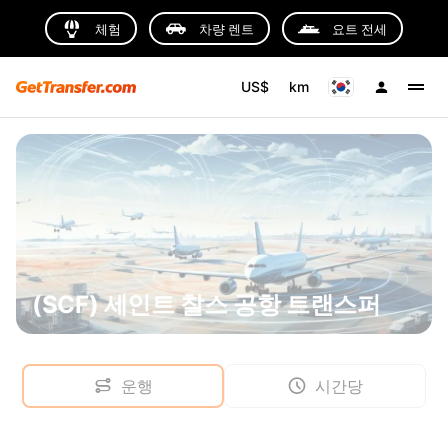
체험
차량 렌트
요트 전세
US$
km
(SCF) 세인트 찰스 공항 트랜스퍼
운행
시간당