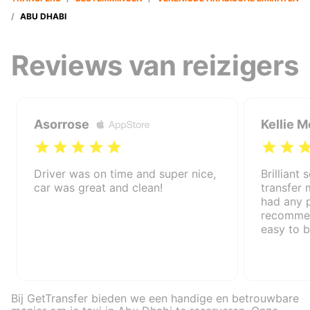
/
ABU DHABI
Reviews van reizigers
Asorrose
Kellie M
Driver was on time and super nice,
Brilliant 
car was great and clean!
transfer
had any 
recommen
easy to 
Bij GetTransfer bieden we een handige en betrouwbare