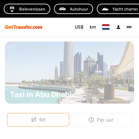
Belevenissen
Autohuur
Yacht charter
US$
km
Taxi in Abu Dhabi
Rit
Per uur