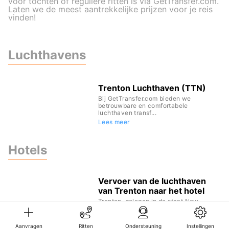
voor tochten of reguliere ritten is via GetTransfer.com.
Laten we de meest aantrekkelijke prijzen voor je reis
vinden!
Luchthavens
Trenton Luchthaven (TTN)
Bij GetTransfer.com bieden we
betrouwbare en comfortabele
luchthaven transf...
Lees meer
Hotels
Vervoer van de luchthaven
van Trenton naar het hotel
Trenton, gelegen in de staat New
Jersey, Verenigde Staten, wordt
bediend do...
Lees meer
Aanvragen
Ritten
Ondersteuning
Instellingen