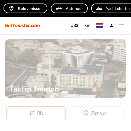
Belevenissen
Autohuur
Yacht charter
US$
km
Taxi in Trenton
Rit
Per uur