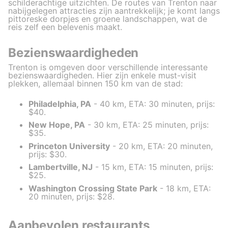
schilderachtige uitzichten. De routes van Trenton naar
nabijgelegen attracties zijn aantrekkelijk; je komt langs
pittoreske dorpjes en groene landschappen, wat de
reis zelf een belevenis maakt.
Bezienswaardigheden
Trenton is omgeven door verschillende interessante
bezienswaardigheden. Hier zijn enkele must-visit
plekken, allemaal binnen 150 km van de stad:
Philadelphia, PA
- 40 km, ETA: 30 minuten, prijs:
$40.
New Hope, PA
- 30 km, ETA: 25 minuten, prijs:
$35.
Princeton University
- 20 km, ETA: 20 minuten,
prijs: $30.
Lambertville, NJ
- 15 km, ETA: 15 minuten, prijs:
$25.
Washington Crossing State Park
- 18 km, ETA:
20 minuten, prijs: $28.
Aanbevolen restaurants