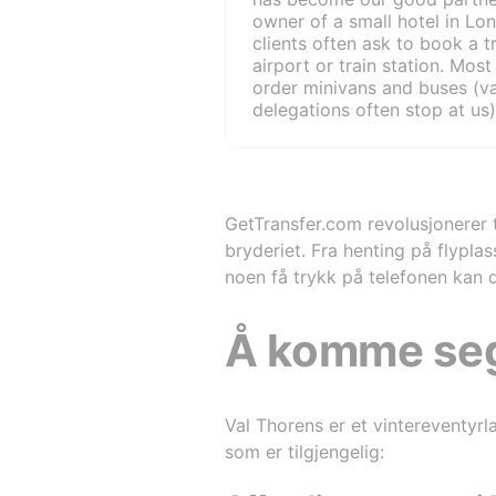
owner of a small hotel in Lo
clients often ask to book a t
airport or train station. Mos
order minivans and buses (v
delegations often stop at us)
ordinary cars are also in de
rarely we order a transfer to
business and premium classe
high level at our hotel. Order 
quite simple, you can do it i
GetTransfer.com revolusjonerer t
Leave an application on the
bryderiet. Fra henting på flypla
website. 2. Order a car throu
noen få trykk på telefonen kan d
application for a smartphone 
use the second option, since i
and more convenient. The tri
Å komme seg 
immediately, the drivers in 
are punctual. None of our c
late for the train, plane or m
pay for services by cashles
Val Thorens er et vintereventyrl
sometimes by electronic mon
som er tilgjengelig:
If the trip is exchanged by th
money is returned to us. It i