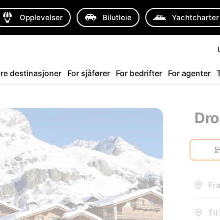
Opplevelser
Bilutleie
Yachtcharter
re destinasjoner
For sjåfører
For bedrifter
For agenter
Dro
Fra
Til