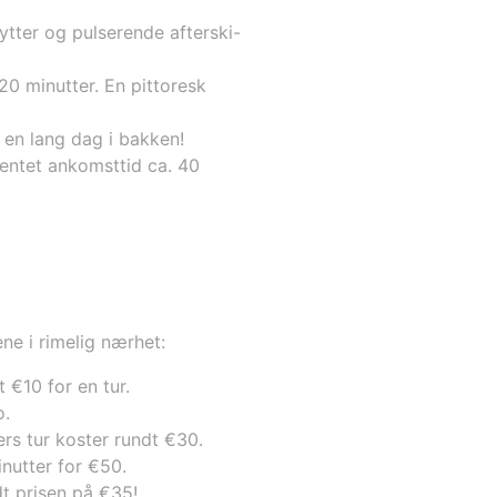
hytter og pulserende afterski-
20 minutter. En pittoresk
r en lang dag i bakken!
entet ankomsttid ca. 40
ne i rimelig nærhet:
 €10 for en tur.
o.
ers tur koster rundt €30.
inutter for €50.
dt prisen på €35!