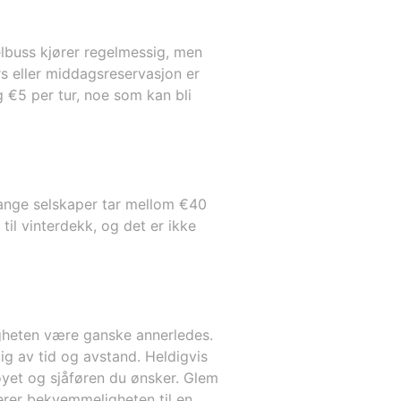
elbuss kjører regelmessig, men
rs eller middagsreservasjon er
g €5 per tur, noe som kan bli
 Mange selskaper tar mellom €40
til vinterdekk, og det er ikke
ligheten være ganske annerledes.
ig av tid og avstand. Heldigvis
tøyet og sjåføren du ønsker. Glem
nerer bekvemmeligheten til en