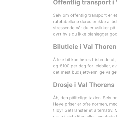
Offentlig transport i
that there is a large selectio
different classes, there is ev
limousine and a helicopter. Ta
Selv om offentlig transport er e
carrier are reasonable, the c
rutetabellene deres er ikke allt
and comfortable. The last t
stressende når du er usikker på 
provide a personal discount, 
dyrt hvis du ikke planlegger god
customer. I will remind you th
manager, often order transfe
visitors.
Bilutleie i Val Thoren
Å leie bil kan høres fristende u
og €100 per dag for leiebiler, av
det mest budsjettvennlige valget
Drosje i Val Thorens
Åh, den pålitelige taxien! Selv 
Høye priser er ofte normen, med 
tilbyr GetTransfer et alternativ
praie i siste liten eller uvente