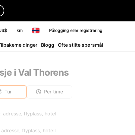
US$
km
Pålogging eller registrering
Tilbakemeldinger
Blogg
Ofte stilte spørsmål
sje i Val Thorens
Tur
Per time
: adresse, flyplass, hotell
: adresse, flyplass, hotell