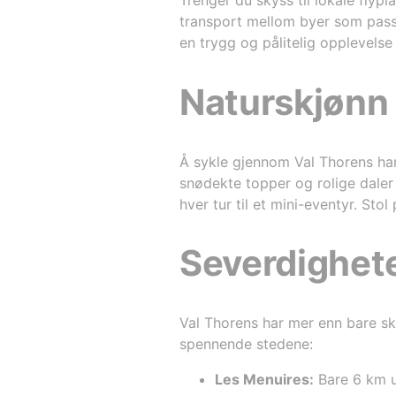
Trenger du skyss til lokale flypl
transport mellom byer som passer
en trygg og pålitelig opplevelse
Naturskjønn 
Å sykle gjennom Val Thorens han
snødekte topper og rolige daler
hver tur til et mini-eventyr. St
Severdighet
Val Thorens har mer enn bare ski
spennende stedene:
Les Menuires:
Bare 6 km u