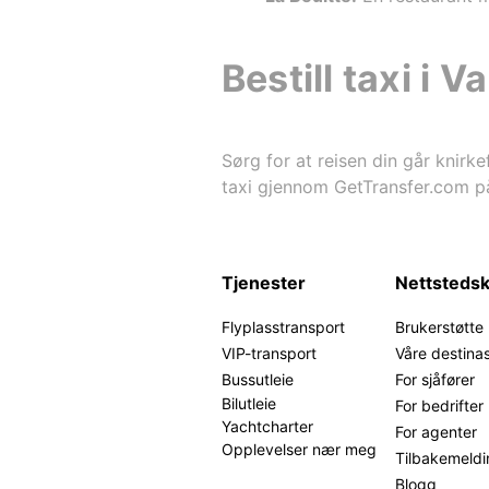
Bestill taxi i 
Sørg for at reisen din går knirke
taxi gjennom GetTransfer.com på
Tjenester
Nettstedsk
Flyplasstransport
Brukerstøtte
VIP-transport
Våre destina
Bussutleie
For sjåfører
Bilutleie
For bedrifter
Yachtcharter
For agenter
Opplevelser nær meg
Tilbakemeldi
Blogg