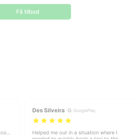
Få tilbud
Des Silveira
co...
Helped me out in a situation where I
needed to quickly book a taxi to the