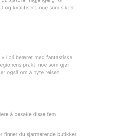
du sjåfører tilgjengelig for
t og kvalifisert, noe som sikrer
vil bli beæret med fantastiske
regionens prakt, noe som gjør
ler også om å nyte reisen!
rdere å besøke disse fem
r finner du sjarmerende butikker