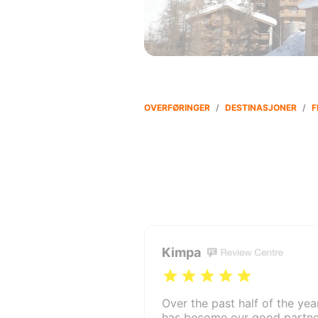
OVERFØRINGER
/
DESTINASJONER
/
F
Kimpa
Over the past half of the year
has become our good partner