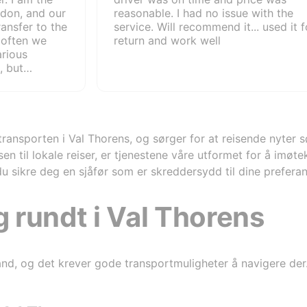
ndon, and our
reasonable. I had no issue with the
ransfer to the
service. Will recommend it... used it f
t often we
return and work well
arious
, but
mand. Very
 the auto
s. Not so
transfer is
n two ways: 1.
ransporten i Val Thorens, og sørger for at reisende nyter s
 company's
ssen til lokale reiser, er tjenestene våre utformet for å i
gh a special
u sikre deg en sjåfør som er skreddersydd til dine preferan
or tablet. I
t is faster
p is paid
rundt i Val Thorens
the company
ustomers are
eeting. We
s payment
and, og det krever gode transportmuligheter å navigere der
ey transfers.
e client, then
s very good