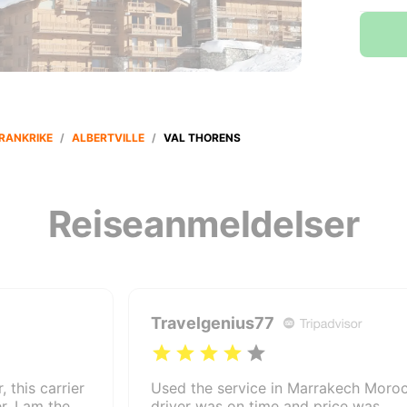
RANKRIKE
/
ALBERTVILLE
/
VAL THORENS
Reiseanmeldelser
Travelgenius77
, this carrier
Used the service in Marrakech Moroc
. I am the
driver was on time and price was