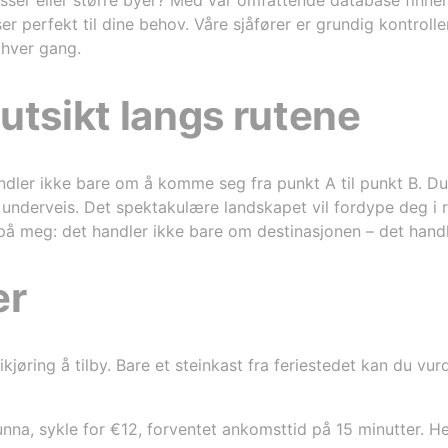
asser eller større byer? Med vår omfattende database finner 
 perfekt til dine behov. Våre sjåfører er grundig kontroller
 hver gang.
utsikt langs rutene
dler ikke bare om å komme seg fra punkt A til punkt B. Du 
 underveis. Det spektakulære landskapet vil fordype deg i 
ol på meg: det handler ikke bare om destinasjonen – det hand
er
kjøring å tilby. Bare et steinkast fra feriestedet kan du vu
nna, sykle for €12, forventet ankomsttid på 15 minutter. He