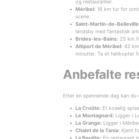
og restauranter.
Méribel:
16 km tur for omtr
scene.
Saint-Martin-de-Belleville
landsby med fantastisk arki
Brides-les-Bains:
25 km fo
Altiport de Méribel:
42 km 
minutter. Ta et helikopter f
Anbefalte re
Etter en spennende dag kan du u
La Croûte:
Et koselig spis
Le Montagnard:
Ligger i L
La Grange:
Ligger i Méribe
Chalet de la Tania:
Kjent f
La Bouitte:
En restaurant m