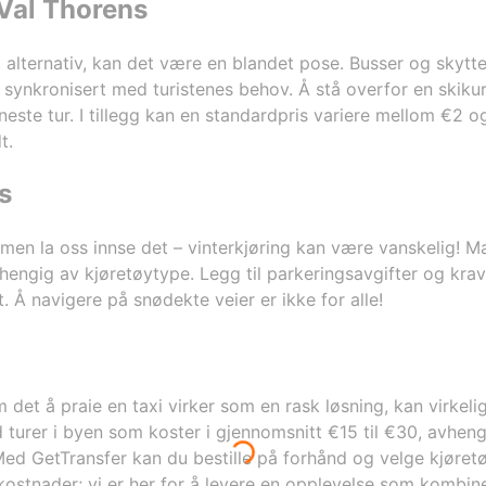
 Val Thorens
n of cars of
en a
riffs for the
t alternativ, kan det være en blandet pose. Busser og skytt
ars are new
id synkronisert med turistenes behov. Å stå overfor en skiku
wo months
neste tur. I tillegg kan en standardpris variere mellom €2 o
as a regular
t.
at I, as hotel
rs for my
s
t, men la oss innse det – vinterkjøring kan være vanskelig!
hengig av kjøretøytype. Legg til parkeringsavgifter og krav 
. Å navigere på snødekte veier er ikke for alle!
om det å praie en taxi virker som en rask løsning, kan virke
turer i byen som koster i gjennomsnitt €15 til €30, avheng
. Med GetTransfer kan du bestille på forhånd og velge kjøre
de kostnader; vi er her for å levere en opplevelse som kombi