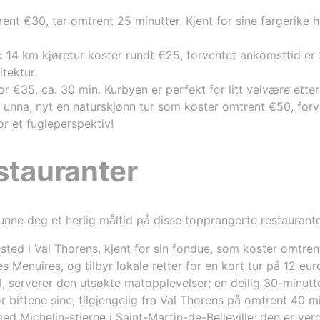
ent €30, tar omtrent 25 minutter. Kjent for sine fargerike 
:
14 km kjøretur koster rundt €25, forventet ankomsttid er 
tektur.
r €35, ca. 30 min. Kurbyen er perfekt for litt velvære ette
unna, nyt en naturskjønn tur som koster omtrent €50, forv
or et fugleperspektiv!
stauranter
nne deg et herlig måltid på disse topprangerte restaurante
ested i Val Thorens, kjent for sin fondue, som koster omtrent
es Menuires, og tilbyr lokale retter for en kort tur på 12 eur
l, serverer den utsøkte matopplevelser; en deilig 30-minutt
or biffene sine, tilgjengelig fra Val Thorens på omtrent 40 m
ed Michelin-stjerne i Saint-Martin-de-Belleville; den er ver