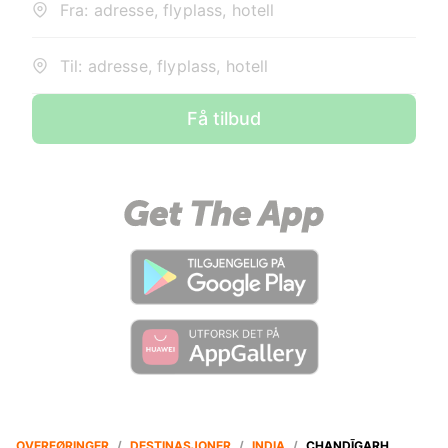
Fra: adresse, flyplass, hotell
Til: adresse, flyplass, hotell
Få tilbud
OVERFØRINGER
/
DESTINASJONER
/
INDIA
/
CHANDĪGARH