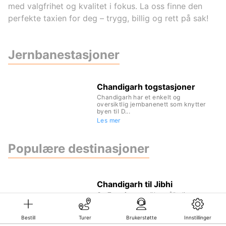
med valgfrihet og kvalitet i fokus. La oss finne den
perfekte taxien for deg – trygg, billig og rett på sak!
Jernbanestasjoner
Chandigarh togstasjoner
Chandigarh har et enkelt og
oversiktlig jernbanenett som knytter
byen til D...
Les mer
Populære destinasjoner
Chandigarh til Jibhi
GetTransfer.com tilbyr pålitelige og
fleksible transporttjenester i India, i...
Les mer
Bestill
Turer
Brukerstøtte
Innstillinger