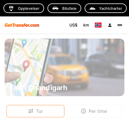
Opplevelser
Bilutleie
Yachtcharter
US$
km
Taxi i Chandīgarh
Tur
Per time