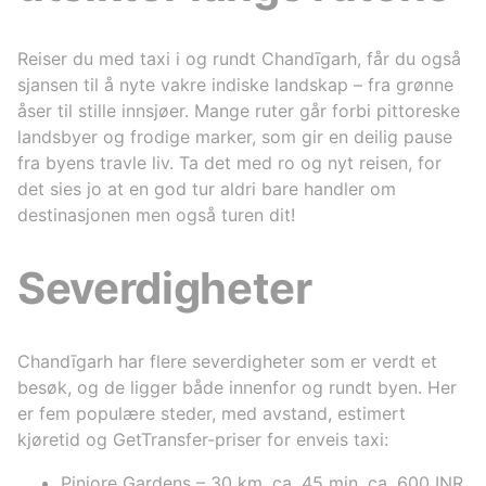
Reiser du med taxi i og rundt Chandīgarh, får du også
sjansen til å nyte vakre indiske landskap – fra grønne
åser til stille innsjøer. Mange ruter går forbi pittoreske
landsbyer og frodige marker, som gir en deilig pause
fra byens travle liv. Ta det med ro og nyt reisen, for
det sies jo at en god tur aldri bare handler om
destinasjonen men også turen dit!
Severdigheter
Chandīgarh har flere severdigheter som er verdt et
besøk, og de ligger både innenfor og rundt byen. Her
er fem populære steder, med avstand, estimert
kjøretid og GetTransfer-priser for enveis taxi:
Pinjore Gardens – 30 km, ca. 45 min, ca. 600 INR.