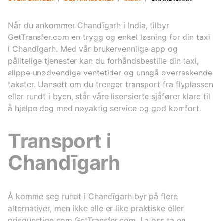
Når du ankommer Chandīgarh i India, tilbyr
GetTransfer.com en trygg og enkel løsning for din taxi
i Chandīgarh. Med vår brukervennlige app og
pålitelige tjenester kan du forhåndsbestille din taxi,
slippe unødvendige ventetider og unngå overraskende
takster. Uansett om du trenger transport fra flyplassen
eller rundt i byen, står våre lisensierte sjåfører klare til
å hjelpe deg med nøyaktig service og god komfort.
Transport i
Chandīgarh
Å komme seg rundt i Chandīgarh byr på flere
alternativer, men ikke alle er like praktiske eller
prisgunstige som GetTransfer.com. La oss ta en