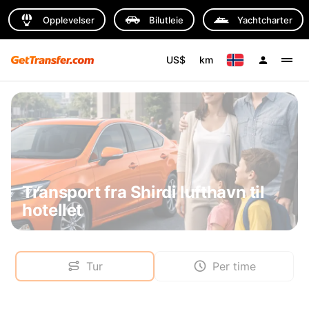
Opplevelser
Bilutleie
Yachtcharter
US$
km
Transport fra Shirdi lufthavn til
hotellet
Tur
Per time