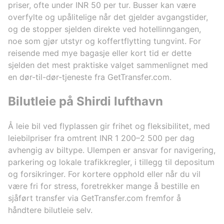
priser, ofte under INR 50 per tur. Busser kan være
overfylte og upålitelige når det gjelder avgangstider,
og de stopper sjelden direkte ved hotellinngangen,
noe som gjør utstyr og koffertflytting tungvint. For
reisende med mye bagasje eller kort tid er dette
sjelden det mest praktiske valget sammenlignet med
en dør-til-dør-tjeneste fra GetTransfer.com.
Bilutleie på Shirdi lufthavn
Å leie bil ved flyplassen gir frihet og fleksibilitet, med
leiebilpriser fra omtrent INR 1 200–2 500 per dag
avhengig av biltype. Ulempen er ansvar for navigering,
parkering og lokale trafikkregler, i tillegg til depositum
og forsikringer. For kortere opphold eller når du vil
være fri for stress, foretrekker mange å bestille en
sjåført transfer via GetTransfer.com fremfor å
håndtere bilutleie selv.