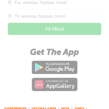
Fra: adresse, flyplass, hotell
Til: adresse, flyplass, hotell
Få tilbud
OVERFØRINGER
/
DESTINASJONER
/
INDIA
/
SHIRDI
/