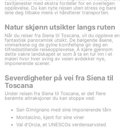
taxitjenester med ekstra fordeler for en overlegen
opplevelse. Du kan nyte reisen uten stress og bare
lene deg tilbake mens vi håndterer transporten.
Natur skjønn utsikter langs ruten
Når du reiser fra Siena til Toscana, vil du oppleve en
fantastisk panoramisk utsikt. De bølgende åsene,
vinmarkene og de gylne kornfeltene gir deg en
tilfredsstillende reiseopplevelse. Å kjøre gjennom
dette vakre landskapet er som å ta en tur inn i et
maleri hvor hver sving av veien avdekker nye,
imponerende scener.
Severdigheter på vei fra Siena til
Toscana
Under reisen fra Siena til Toscana, er det flere
berømte attraksjoner du kan stoppe ved:
San Gimignano med sine imponerende tårn
Montalcino, kjent for sine viner
Val d'Orcia, et UNESCOs verdensarvsted