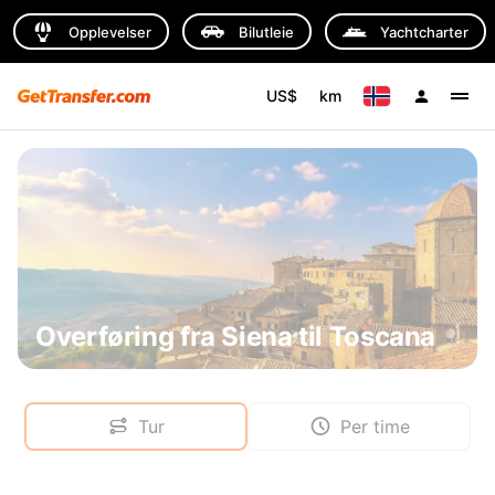
Opplevelser
Bilutleie
Yachtcharter
US$
km
Overføring fra Siena til Toscana
Tur
Per time