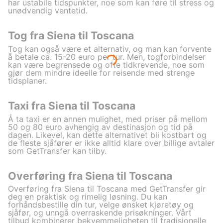
har ustabile tidspunkter, noe som kan føre til stress og
unødvendig ventetid.
Tog fra Siena til Toscana
Tog kan også være et alternativ, og man kan forvente
å betale ca. 15-20 euro per tur. Men, togforbindelser
kan være begrensede og ofte tidkrevende, noe som
gjør dem mindre ideelle for reisende med strenge
tidsplaner.
Taxi fra Siena til Toscana
Å ta taxi er en annen mulighet, med priser på mellom
50 og 80 euro avhengig av destinasjon og tid på
dagen. Likevel, kan dette alternativet bli kostbart og
de fleste sjåfører er ikke alltid klare over billige avtaler
som GetTransfer kan tilby.
Overføring fra Siena til Toscana
Overføring fra Siena til Toscana med GetTransfer gir
deg en praktisk og rimelig løsning. Du kan
forhåndsbestille din tur, velge ønsket kjøretøy og
sjåfør, og unngå overraskende prisøkninger. Vårt
tilbud kombinerer bekvemmeligheten til tradisjonelle