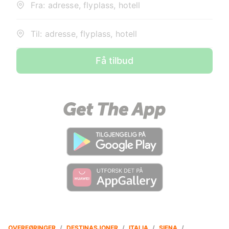
Fra: adresse, flyplass, hotell
Til: adresse, flyplass, hotell
Få tilbud
OVERFØRINGER
/
DESTINASJONER
/
ITALIA
/
SIENA
/