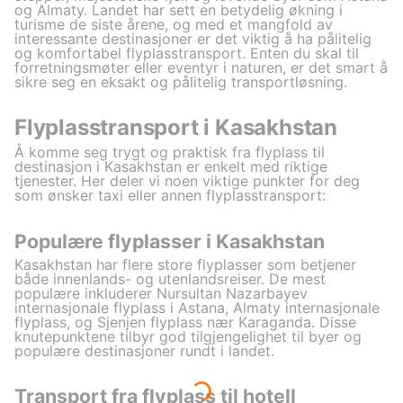
og Almaty. Landet har sett en betydelig økning i
turisme de siste årene, og med et mangfold av
interessante destinasjoner er det viktig å ha pålitelig
og komfortabel flyplasstransport. Enten du skal til
forretningsmøter eller eventyr i naturen, er det smart å
sikre seg en eksakt og pålitelig transportløsning.
Flyplasstransport i Kasakhstan
Å komme seg trygt og praktisk fra flyplass til
destinasjon i Kasakhstan er enkelt med riktige
tjenester. Her deler vi noen viktige punkter for deg
som ønsker taxi eller annen flyplasstransport:
Populære flyplasser i Kasakhstan
Kasakhstan har flere store flyplasser som betjener
både innenlands- og utenlandsreiser. De mest
populære inkluderer Nursultan Nazarbayev
internasjonale flyplass i Astana, Almaty internasjonale
flyplass, og Sjenjen flyplass nær Karaganda. Disse
knutepunktene tilbyr god tilgjengelighet til byer og
populære destinasjoner rundt i landet.
Transport fra flyplass til hotell