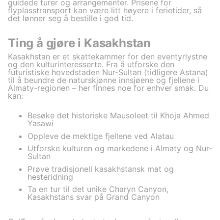
guidede turer og arrangementer. Prisene for
flyplasstransport kan være litt høyere i ferietider, så
det lønner seg å bestille i god tid.
Ting å gjøre i Kasakhstan
Kasakhstan er et skattekammer for den eventyrlystne
og den kulturinteresserte. Fra å utforske den
futuristiske hovedstaden Nur-Sultan (tidligere Astana)
til å beundre de naturskjønne innsjøene og fjellene i
Almaty-regionen – her finnes noe for enhver smak. Du
kan:
Besøke det historiske Mausoleet til Khoja Ahmed
Yasawi
Oppleve de mektige fjellene ved Alatau
Utforske kulturen og markedene i Almaty og Nur-
Sultan
Prøve tradisjonell kasakhstansk mat og
hesteridning
Ta en tur til det unike Charyn Canyon,
Kasakhstans svar på Grand Canyon