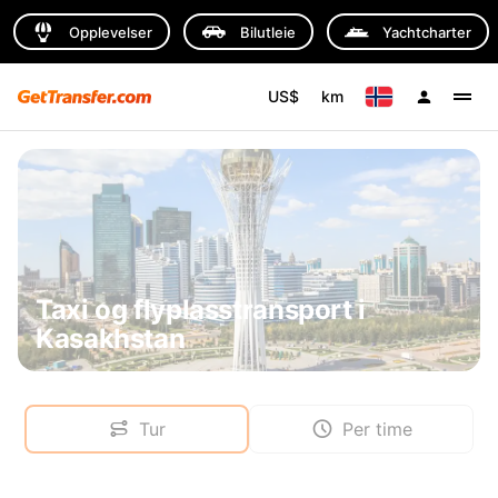
Opplevelser
Bilutleie
Yachtcharter
US$
km
Taxi og flyplasstransport i
Kasakhstan
Tur
Per time