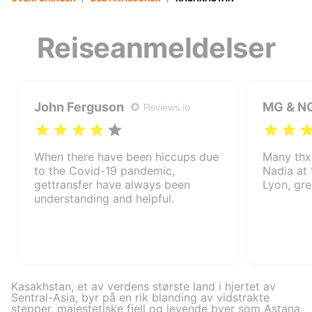
Reiseanmeldelser
John Ferguson
MG & N
When there have been hiccups due
Many thx
to the Covid-19 pandemic,
Nadia at 
gettransfer have always been
Lyon, gre
understanding and helpful.
Kasakhstan, et av verdens største land i hjertet av
Sentral-Asia, byr på en rik blanding av vidstrakte
stepper, majestetiske fjell og levende byer som Astana