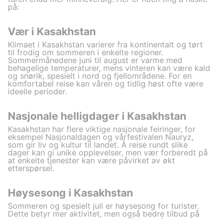
på:
Vær i Kasakhstan
Klimaet i Kasakhstan varierer fra kontinentalt og tørt
til frodig om sommeren i enkelte regioner.
Sommermånedene juni til august er varme med
behagelige temperaturer, mens vinteren kan være kald
og snørik, spesielt i nord og fjellområdene. For en
komfortabel reise kan våren og tidlig høst ofte være
ideelle perioder.
Nasjonale helligdager i Kasakhstan
Kasakhstan har flere viktige nasjonale feiringer, for
eksempel Nasjonaldagen og vårfestivalen Nauryz,
som gir liv og kultur til landet. Å reise rundt slike
dager kan gi unike opplevelser, men vær forberedt på
at enkelte tjenester kan være påvirket av økt
etterspørsel.
Høysesong i Kasakhstan
Sommeren og spesielt juli er høysesong for turister.
Dette betyr mer aktivitet, men også bedre tilbud på