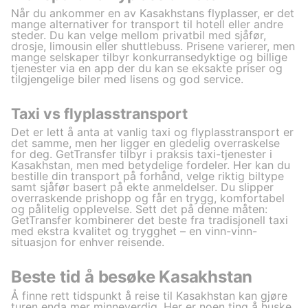
Når du ankommer en av Kasakhstans flyplasser, er det
mange alternativer for transport til hotell eller andre
steder. Du kan velge mellom privatbil med sjåfør,
drosje, limousin eller shuttlebuss. Prisene varierer, men
mange selskaper tilbyr konkurransedyktige og billige
tjenester via en app der du kan se eksakte priser og
tilgjengelige biler med lisens og god service.
Taxi vs flyplasstransport
Det er lett å anta at vanlig taxi og flyplasstransport er
det samme, men her ligger en gledelig overraskelse
for deg. GetTransfer tilbyr i praksis taxi-tjenester i
Kasakhstan, men med betydelige fordeler. Her kan du
bestille din transport på forhånd, velge riktig biltype
samt sjåfør basert på ekte anmeldelser. Du slipper
overraskende prishopp og får en trygg, komfortabel
og pålitelig opplevelse. Sett det på denne måten:
GetTransfer kombinerer det beste fra tradisjonell taxi
med ekstra kvalitet og trygghet – en vinn-vinn-
situasjon for enhver reisende.
Beste tid å besøke Kasakhstan
Å finne rett tidspunkt å reise til Kasakhstan kan gjøre
turen enda mer minneverdig. Her er noen ting å huske