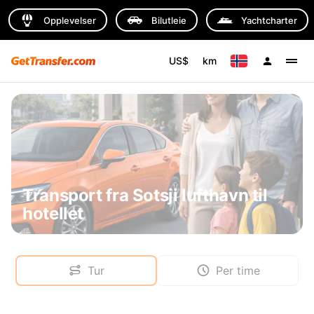
Opplevelser
Bilutleie
Yachtcharter
US$
km
Transport fra Sotsji lufthavn til
hotellet
Tur
Per time