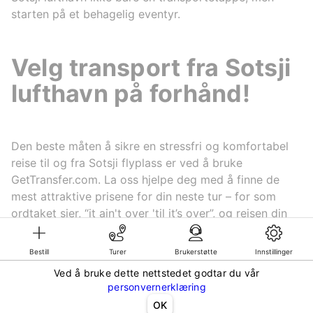
starten på et behagelig eventyr.
Velg transport fra Sotsji
lufthavn på forhånd!
Den beste måten å sikre en stressfri og komfortabel
reise til og fra Sotsji flyplass er ved å bruke
GetTransfer.com. La oss hjelpe deg med å finne de
mest attraktive prisene for din neste tur – for som
ordtaket sier, “it ain't over 'til it’s over”, og reisen din
fortjener en perfekt start!
Bestill
Turer
Brukerstøtte
Innstillinger
Ved å bruke dette nettstedet godtar du vår
©KG GLOBAL LIMITED. GetTransfer® is trademark of KG GLOBAL LIMITED.
personvernerklæring
All rights reserved.
OK