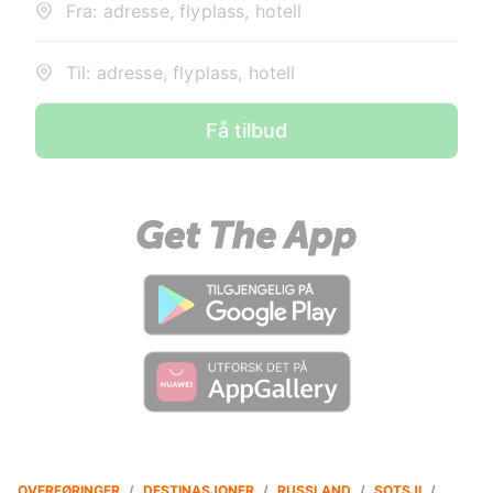
Fra: adresse, flyplass, hotell
Til: adresse, flyplass, hotell
Få tilbud
OVERFØRINGER
/
DESTINASJONER
/
RUSSLAND
/
SOTSJI
/