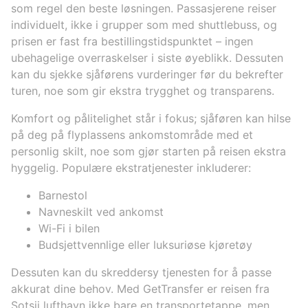
som regel den beste løsningen. Passasjerene reiser
individuelt, ikke i grupper som med shuttlebuss, og
prisen er fast fra bestillingstidspunktet – ingen
ubehagelige overraskelser i siste øyeblikk. Dessuten
kan du sjekke sjåførens vurderinger før du bekrefter
turen, noe som gir ekstra trygghet og transparens.
Komfort og pålitelighet står i fokus; sjåføren kan hilse
på deg på flyplassens ankomstområde med et
personlig skilt, noe som gjør starten på reisen ekstra
hyggelig. Populære ekstratjenester inkluderer:
Barnestol
Navneskilt ved ankomst
Wi-Fi i bilen
Budsjettvennlige eller luksuriøse kjøretøy
Dessuten kan du skreddersy tjenesten for å passe
akkurat dine behov. Med GetTransfer er reisen fra
Sotsji lufthavn ikke bare en transportetappe, men