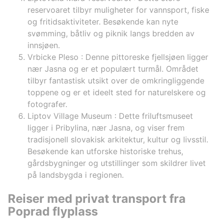
cars are
reservoaret tilbyr muligheter for vannsport, fiske
last two
og fritidsaktiviteter. Besøkende kan nyte
discount,
svømming, båtliv og piknik langs bredden av
will remi
innsjøen.
manager, 
my visito
Vrbicke Pleso
: Denne pittoreske fjellsjøen ligger
nær Jasna og er et populært turmål. Området
tilbyr fantastisk utsikt over de omkringliggende
toppene og er et ideelt sted for naturelskere og
fotografer.
Liptov Village Museum
: Dette friluftsmuseet
ligger i Pribylina, nær Jasna, og viser frem
tradisjonell slovakisk arkitektur, kultur og livsstil.
Besøkende kan utforske historiske trehus,
gårdsbygninger og utstillinger som skildrer livet
på landsbygda i regionen.
Reiser med privat transport fra
Poprad flyplass