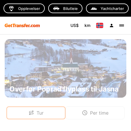
Opplevelser
Bilutleie
Yachtcharter
US$
km
Overfør Poprad flyplass til Jasna
Tur
Per time