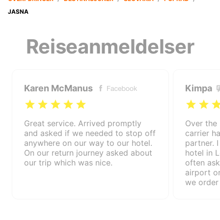
JASNA
Reiseanmeldelser
Karen McManus
Kimpa
Great service. Arrived promptly
Over the 
and asked if we needed to stop off
carrier 
anywhere on our way to our hotel.
partner. 
On our return journey asked about
hotel in 
our trip which was nice.
often ask
airport o
we order
(various 
us), but 
demand. 