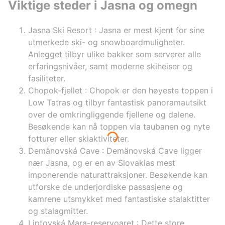
transfer 
Viktige steder i Jasna og omegn
premium c
at our ho
Jasna Ski Resort
: Jasna er mest kjent for sine
simple, y
1. Leave 
utmerkede ski- og snowboardmuligheter.
company's
Anlegget tilbyr ulike bakker som serverer alle
through a
erfaringsnivåer, samt moderne skiheiser og
smartphon
fasiliteter.
second op
Chopok-fjellet
: Chopok er den høyeste toppen i
and more 
paid imme
Low Tatras og tilbyr fantastisk panoramautsikt
company 
over de omkringliggende fjellene og dalene.
customers
Besøkende kan nå toppen via taubanen og nyte
plane or 
fotturer eller skiaktiviteter.
services
Demänovská Cave
: Demänovská Cave ligger
sometime
transfers
nær Jasna, og er en av Slovakias mest
by the cl
imponerende naturattraksjoner. Besøkende kan
returned 
utforske de underjordiske passasjene og
there is 
kamrene utsmykket med fantastiske stalaktitter
different
og stalagmitter.
limousine
for the c
Liptovská Mara-reservoaret
: Dette store