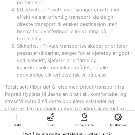
preferanser.
Effektivitet
: Private overføringer er ofte mer
effektive enn offentlig transport, da de gir
direkte transport til ønsket destinasjon uten
behov for overføringer eller venting på
forbindelser.
Sikkerhet
: Private transportselskaper prioriterer
passasjersikkerhet, sørger for at kjøretøy er godt
vedlikeholdt, sjåfører er erfarne og
kunnskapsrike om lokalområdet, og alle
nødvendige sikkerhetstiltak er på plass.
Totalt sett tilbyr det å reise med privat transport fra
Poprad flyplass til Jasna en praktisk, komfortabel og
stressfri måte å nå dette populære skistedet og
utforske den omkringliggende naturlige skjønnheten
og attraksjonene.
Bestill
Turer
Brukerstøtte
Innstillinger
Ved å bruke dette nettstedet godtar du vår