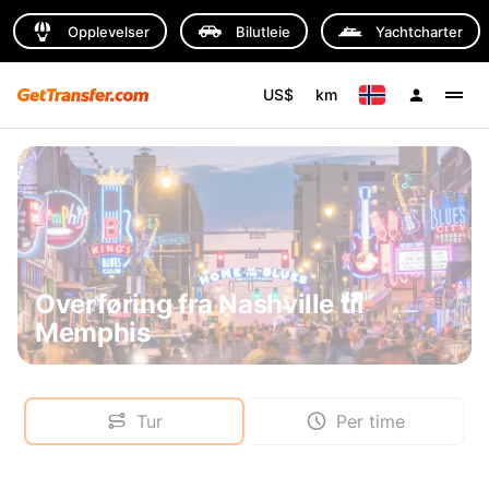
Opplevelser
Bilutleie
Yachtcharter
US$
km
Overføring fra Nashville til
Memphis
Tur
Per time