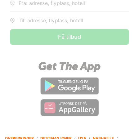
Fra: adresse, flyplass, hotell
Til: adresse, flyplass, hotell
Få tilbud
OVERFØRINGER
/
DESTINASJONER
/
USA
/
NASHVILLE
/