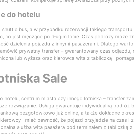
wacji czasami komplikuje sprawę zwłaszcza przy późnych l
le do hotelu
ą shuttle bus, a w przypadku rezerwacji takiego transpor
sc, co jest męczące po długim locie. Czas podróży może z
ość dzielenia pojazdu z innymi pasażerami. Dlatego warto 
zamówić prywatny transfer – gwarantowany czas odjazdu, 
iczna lub wyższa oraz kierowca wita z tabliczką i pomag
otniska Sale
do hotelu, centrum miasta czy innego lotniska – transfer
psze rozwiązanie. Usługa gwarantuje indywidualną podróż 
 bankową bezgotówkowo już online, a także dokładne okre
ierowcy i mieć pewność, że pojazd przyjedzie na czas i 
onalna służba wita pasażera pod terminalem z tabliczką z