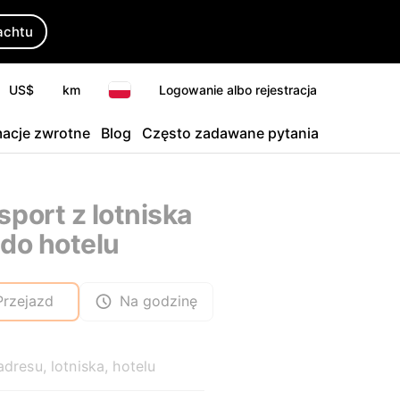
achtu
US$
km
Logowanie albo rejestracja
macje zwrotne
Blog
Często zadawane pytania
sport z lotniska
 do hotelu
Przejazd
Na godzinę
adresu, lotniska, hotelu