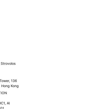
Strovolos
 Tower, 136
l, Hong Kong
TION
C1, Al
01,