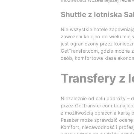
możliwości wcześniejszej rezer
Shuttle z lotniska Sa
Nie wszystkie hotele zapewniaj
zawożeni kolejno do wielu miej
jest ograniczony przez konieczn
GetTransfer.com, gdzie można 
osób, komfortowa klasa ekonom
Transfery z l
Niezależnie od celu podróży – 
przez GetTransfer.com to najle
z możliwością opłacenia kartą
Pasażer może sprawdzić ocenę k
Komfort, niezawodność i profesj