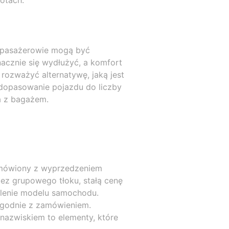
otach.
tu pasażerowie mogą być
nacznie się wydłużyć, a komfort
rozważyć alternatywę, jaką jest
dopasowanie pojazdu do liczby
a z bagażem.
 zamówiony z wyprzedzeniem
bez grupowego tłoku, stałą cenę
ślenie modelu samochodu.
zgodnie z zamówieniem.
 nazwiskiem to elementy, które