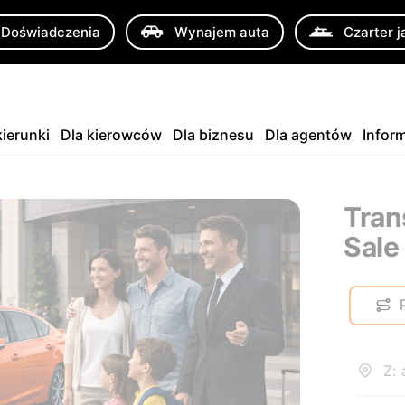
Doświadczenia
Wynajem auta
Czarter j
ierunki
Dla kierowców
Dla biznesu
Dla agentów
Infor
Tran
Sale
Z: 