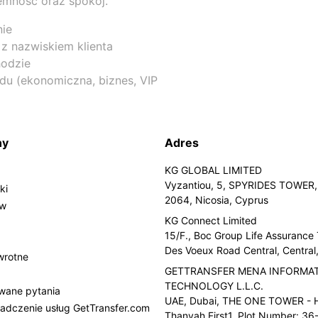
mność oraz spokój.
nie
 z nazwiskiem klienta
hodzie
du (ekonomiczna, biznes, VIP
ny
Adres
KG GLOBAL LIMITED
Vyzantiou, 5, SPYRIDES TOWER, 
ki
2064, Nicosia, Cyprus
ów
KG Connect Limited
15/F., Boc Group Life Assurance
Des Voeux Road Central, Centra
wrotne
GETTRANSFER MENA INFORMA
TECHNOLOGY L.L.C.
wane pytania
UAE, Dubai, THE ONE TOWER - H
adczenie usług GetTransfer.com
Thanyah First1, Plot Number: 36-