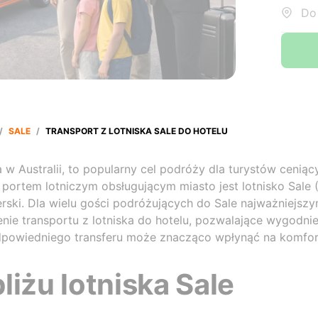
Do:
/
SALE
/
TRANSPORT Z LOTNISKA SALE DO HOTELU
a w Australii, to popularny cel podróży dla turystów cenią
ortem lotniczym obsługującym miasto jest lotnisko Sale (
rski. Dla wielu gości podróżujących do Sale najważniejs
nie transportu z lotniska do hotelu, pozwalające wygodn
dpowiedniego transferu może znacząco wpłynąć na komfort
liżu lotniska Sale