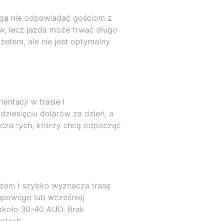
mogą nie odpowiadać gościom z
ów, lecz jazda może trwać długo
etem, ale nie jest optymalny
ntacji w trasie i
ziesięciu dolarów za dzień, a
szcza tych, którzy chcą odpocząć
ażem i szybko wyznacza trasę
rupowego lub wcześniej
około 30-40 AUD. Brak