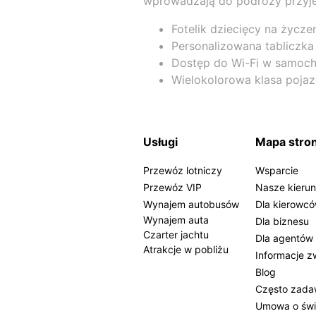
wprowadzają do podróży przyje
Fotelik dziecięcy na życze
Personalizowana tabliczka
Dostęp do Wi-Fi w samoc
Wielokolorowa klasa pojaz
Usługi
Mapa stro
Przewóz lotniczy
Wsparcie
Przewóz VIP
Nasze kierun
Wynajem autobusów
Dla kierowc
Wynajem auta
Dla biznesu
Czarter jachtu
Dla agentów
Atrakcje w pobliżu
Informacje z
Blog
Często zada
Umowa o świ