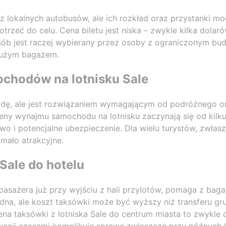
a z lokalnych autobusów, ale ich rozkład oraz przystanki 
rzeć do celu. Cena biletu jest niska – zwykle kilka dolar
ób jest raczej wybierany przez osoby z ograniczonym budż
dużym bagażem.
chodów na lotnisku Sale
ę, ale jest rozwiązaniem wymagającym od podróżnego orie
eny wynajmu samochodu na lotnisku zaczynają się od kilkud
wo i potencjalne ubezpieczenie. Dla wielu turystów, zwła
 mało atrakcyjne.
Sale do hotelu
pasażera już przy wyjściu z hali przylotów, pomaga z bag
dna, ale koszt taksówki może być wyższy niż transferu g
a taksówki z lotniska Sale do centrum miasta to zwykle 