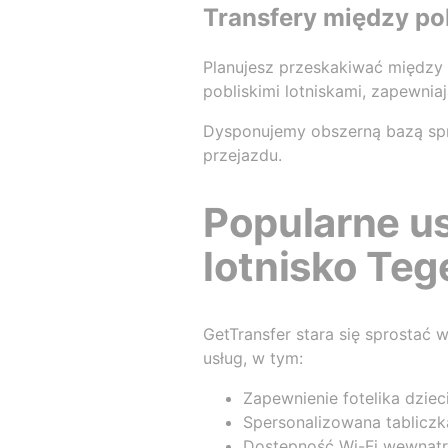
Transfery między pob
Planujesz przeskakiwać między l
pobliskimi lotniskami, zapewni
Dysponujemy obszerną bazą spr
przejazdu.
Popularne us
lotnisko Teg
GetTransfer stara się sprostać
usług, w tym:
Zapewnienie fotelika dzie
Spersonalizowana tabliczka
Dostępność Wi-Fi wewnątr