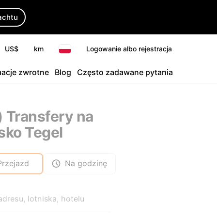
achtu
US$
km
Logowanie albo rejestracja
macje zwrotne
Blog
Często zadawane pytania
) Transfery na
isko Tegel
Przejazd
Na godzinę
adresu, lotniska, hotelu