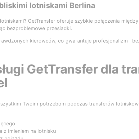
liskimi lotniskami Berlina
otniskami? GetTransfer oferuje szybkie połączenia między 
ając bezproblemowe przesiadki.
awdzonych kierowców, co gwarantuje profesjonalizm i b
ługi GetTransfer dla tr
el
 wszystkim Twoim potrzebom podczas transferów lotniskow
cięcego
 z imieniem na lotnisku
z pojazdu