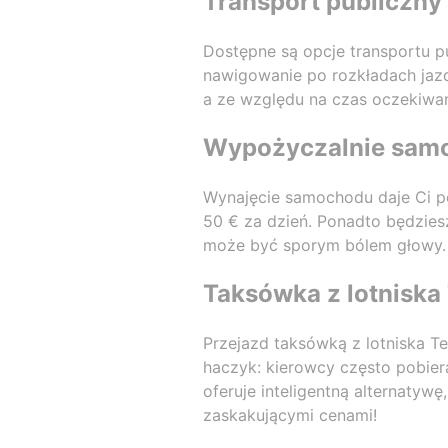
Transport publiczny 
Dostępne są opcje transportu pu
nawigowanie po rozkładach jazd
a ze względu na czas oczekiwan
Wypożyczalnie samo
Wynajęcie samochodu daje Ci pe
50 € za dzień. Ponadto będzies
może być sporym bólem głowy.
Taksówka z lotniska 
Przejazd taksówką z lotniska T
haczyk: kierowcy często pobier
oferuje inteligentną alternatyw
zaskakującymi cenami!