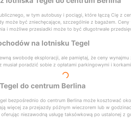
z lotniska Tegel do centrum Berlina
blicznego, w tym autobusy i pociągi, które łączą Cię z ce
y może być zniechęcające, szczególnie z bagażem. Ceny w
ia i możliwe przesiadki może to być długotrwałe przedsię
chodów na lotnisku Tegel
wną swobodę eksploracji, ale pamiętaj, że ceny wynajmu 
z musiał poradzić sobie z opłatami parkingowymi i korkam
Tegel do centrum Berlina
egel bezpośrednio do centrum Berlina może kosztować okoł
ają więcej za przejazdy późnym wieczorem lub w godzinac
ę, oferując niezawodną usługę taksówkową po ustalonej z g