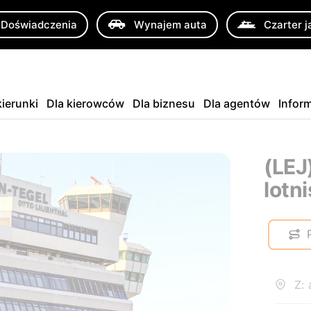
Doświadczenia
Wynajem auta
Czarter j
ierunki
Dla kierowców
Dla biznesu
Dla agentów
Infor
(LEJ
lotn
Z: 