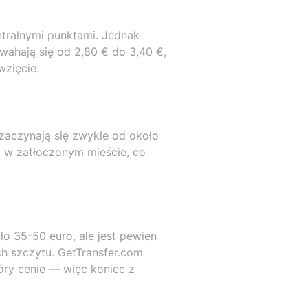
ntralnymi punktami. Jednak
ahają się od 2,80 € do 3,40 €,
wzięcie.
zaczynają się zwykle od około
i w zatłoczonym mieście, co
o 35-50 euro, ale jest pewien
h szczytu. GetTransfer.com
óry cenie — więc koniec z