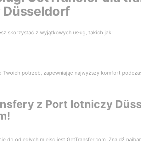
y Düsseldorf
sz skorzystać z wyjątkowych usług, takich jak:
o Twoich potrzeb, zapewniając najwyższy komfort podczas
nsfery z Port lotniczy Düss
m!
e do odległych miejsc jest GetTransfer.com. Znajdź najbar