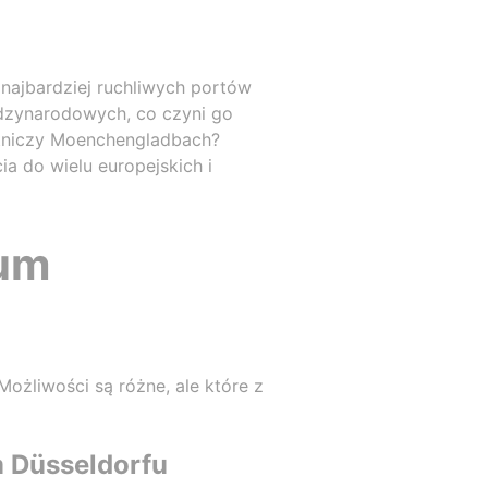
 najbardziej ruchliwych portów
ędzynarodowych, co czyni go
otniczy Moenchengladbach?
 do wielu europejskich i
rum
ożliwości są różne, ale które z
m Düsseldorfu