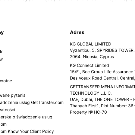
ny
Adres
KG GLOBAL LIMITED
Vyzantiou, 5, SPYRIDES TOWER, 
ki
2064, Nicosia, Cyprus
ów
KG Connect Limited
15/F., Boc Group Life Assurance
Des Voeux Road Central, Centra
wrotne
GETTRANSFER MENA INFORMA
TECHNOLOGY L.L.C.
wane pytania
UAE, Dubai, THE ONE TOWER - H
adczenie usług GetTransfer.com
Thanyah First1, Plot Number: 36-
watności
Property № HC-70
erska o świadczenie usług
.com
com Know Your Client Policy