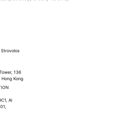
Strovolos
 Tower, 136
l, Hong Kong
TION
C1, Al
01,