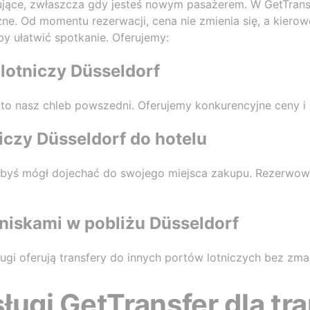
ące, zwłaszcza gdy jesteś nowym pasażerem. W GetTrans
czne. Od momentu rezerwacji, cena nie zmienia się, a kiero
 ułatwić spotkanie. Oferujemy:
 lotniczy Düsseldorf
m to nasz chleb powszedni. Oferujemy konkurencyjne ceny 
niczy Düsseldorf do hotelu
 byś mógł dojechać do swojego miejsca zakupu. Rezerwow
tniskami w pobliżu Düsseldorf
ugi oferują transfery do innych portów lotniczych bez zma
ługi GetTransfer dla tr