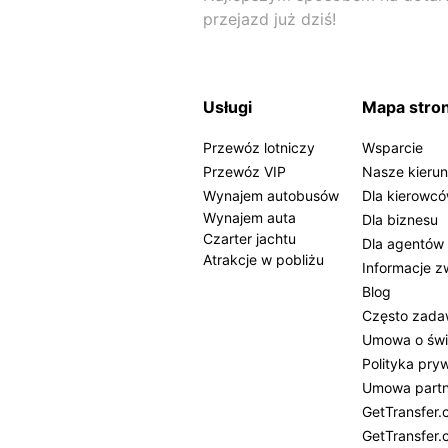
przejazd już dziś!
Usługi
Mapa stro
Przewóz lotniczy
Wsparcie
Przewóz VIP
Nasze kierun
Wynajem autobusów
Dla kierowc
Wynajem auta
Dla biznesu
Czarter jachtu
Dla agentów
Atrakcje w pobliżu
Informacje z
Blog
Często zada
Umowa o świ
Polityka pry
Umowa partn
GetTransfer
GetTransfer.