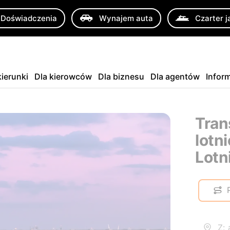
Doświadczenia
Wynajem auta
Czarter j
ierunki
Dla kierowców
Dla biznesu
Dla agentów
Infor
Tran
lotn
Lotn
Z: 