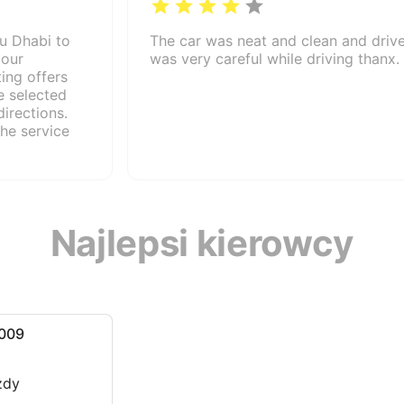
u Dhabi to
The car was neat and clean and driv
 our
was very careful while driving thanx.
ing offers
e selected
irections.
he service
Najlepsi kierowcy
2009
zdy