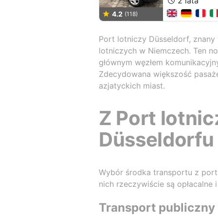
2 lata
4.2
(118)
Port lotniczy Düsseldorf, znany
lotniczych w Niemczech. Ten no
głównym węzłem komunikacyjnym
Zdecydowana większość pasażeró
azjatyckich miast.
Z Port lotni
Düsseldorfu
Wybór środka transportu z portu
nich rzeczywiście są opłacalne
Transport publiczny