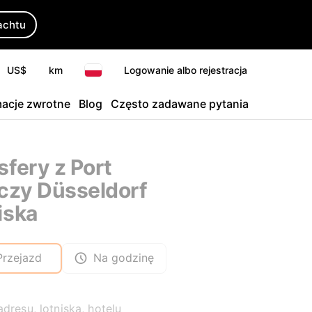
achtu
US$
km
Logowanie albo rejestracja
macje zwrotne
Blog
Często zadawane pytania
sfery z Port
iczy Düsseldorf
iska
Przejazd
Na godzinę
adresu, lotniska, hotelu