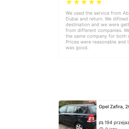
We used the service from Ab
Dubai and return. We difined
destination and we were gett
from different companies. W
the same company for both d
Prices were reasonable and t
was good.
Opel Zafira, 
194 przeja