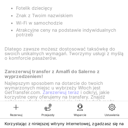
Fotelik dziecięcy
Znak z Twoim nazwiskiem
Wi-Fi w samochodzie
Atrakcyjne ceny na podstawie indywidualnych
potrzeb
Dlatego zawsze możesz dostosować taksówkę do
swoich unikalnych wymagań. Tworzymy usługi z myślą
o komforcie pasażerów.
Zarezerwuj transfer z Amalfi do Salerno z
wyprzedzeniem!
Najlepszym sposobem na dotarcie do twoich
wymarzonych miejsc u wybrzeży Włoch jest
GetTransfer.com.
Zarezerwuj teraz
i odkryj, jakie
korzystne ceny oferujemy na transfery. Znajdź
najlepszą ofertę i przekonaj się, jaka podróż może
być komfortowa i stylowa!
Rezerwuj
Przejazdy
Wsparcie
Ustawienia
Korzystając z niniejszej witryny internetowej, zgadzasz się na