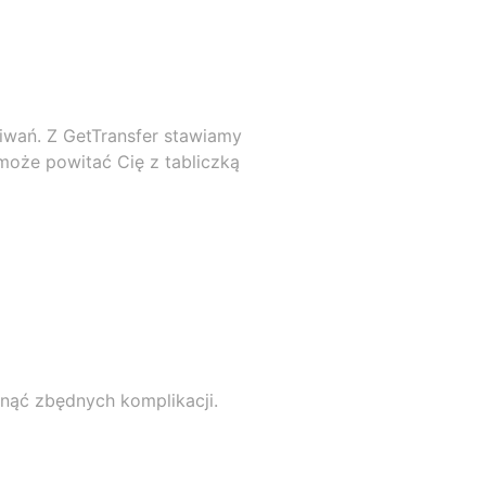
kiwań. Z GetTransfer stawiamy
może powitać Cię z tabliczką
knąć zbędnych komplikacji.