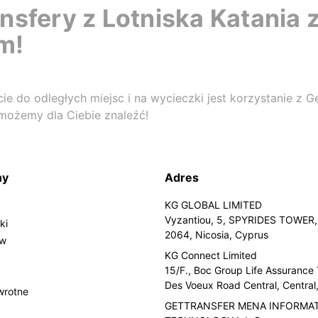
nsfery z Lotniska Katania 
m!
e do odległych miejsc i na wycieczki jest korzystanie z 
 możemy dla Ciebie znaleźć!
ny
Adres
KG GLOBAL LIMITED
Vyzantiou, 5, SPYRIDES TOWER, 
ki
2064, Nicosia, Cyprus
ów
KG Connect Limited
15/F., Boc Group Life Assurance
Des Voeux Road Central, Centra
wrotne
GETTRANSFER MENA INFORMA