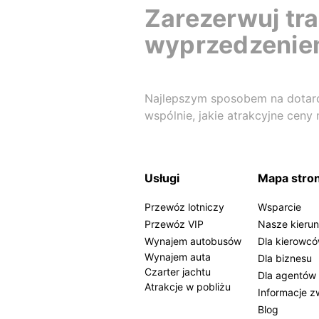
Zarezerwuj tra
wyprzedzenie
Najlepszym sposobem na dotarci
wspólnie, jakie atrakcyjne ceny
Usługi
Mapa stro
Przewóz lotniczy
Wsparcie
Przewóz VIP
Nasze kierun
Wynajem autobusów
Dla kierowc
Wynajem auta
Dla biznesu
Czarter jachtu
Dla agentów
Atrakcje w pobliżu
Informacje z
Blog