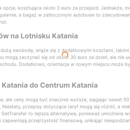
a opcja, kosztująca około 3 euro za przejazd. Jednakże, mo
gularnie, a bagaż w zatłoczonym autobusie to zdecydowan
nut.
 na Lotnisku Katania
użą swobodę, wiąże się z dodatkowymi kosztami, takimi 
 mogą zaczynać się od około 30 euro za dzień, ale nie u
ochodu. Dodatkowo, orientacja w nowym miejscu może by
 Katania do Centrum Katania
ne, ale ceny mogą być znacznie wyższe, sięgając nawet 50
iestety, przepisy dotyczące taryf mogą się różnić, a ni
GetTransfer to lepsza alternatywa, ponieważ umożliwia w
gi zapewniają przejrzystość finansową, unikając niespodz