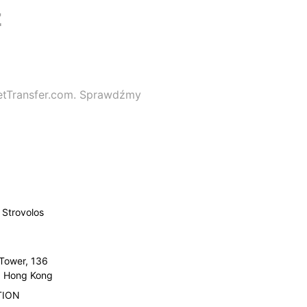
z
GetTransfer.com. Sprawdźmy
Strovolos
 Tower, 136
l, Hong Kong
TION