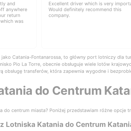
tly and
Excellent driver which is very import
off anywhere
Would definitely recommend this
our return
company.
p which was
 jako Catania-Fontanarossa, to główny port lotniczy dla 
otnisko Pio La Torre, obecnie obsługuje wiele lotów krajow
ą obsługę transferów, która zapewnia wygodne i bezprobl
atania do Centrum Kata
nia do centrum miasta? Poniżej przedstawiam różne opcje t
 z Lotniska Katania do Centrum Katani