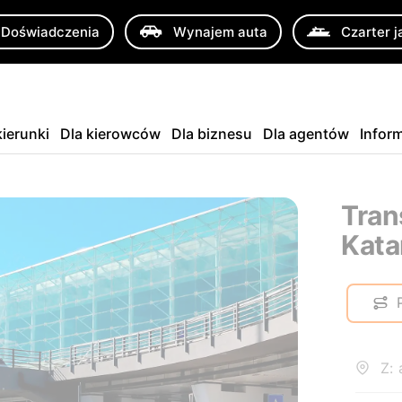
Doświadczenia
Wynajem auta
Czarter j
ierunki
Dla kierowców
Dla biznesu
Dla agentów
Infor
Tran
Kata
Z: 