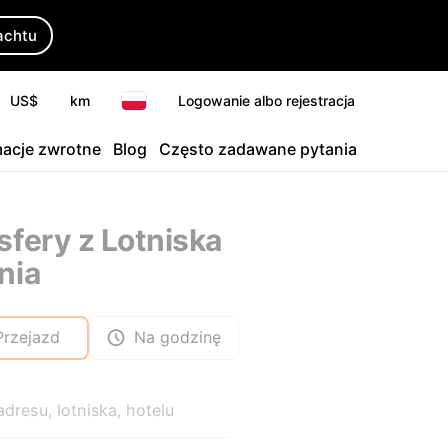
achtu
US$
km
Logowanie albo rejestracja
macje zwrotne
Blog
Często zadawane pytania
sfery z Lotniska
nia
Przejazd
Na godzinę
adresu, lotniska, hotelu