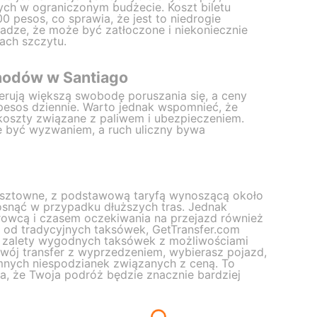
ch w ograniczonym budżecie. Koszt biletu
 pesos, co sprawia, że jest to niedrogie
wadze, że może być zatłoczone i niekoniecznie
ach szczytu.
odów w Santiago
ują większą swobodę poruszania się, a ceny
pesos dziennie. Warto jednak wspomnieć, że
szty związane z paliwem i ubezpieczeniem.
e być wyzwaniem, a ruch uliczny bywa
osztowne, z podstawową taryfą wynoszącą około
osnąć w przypadku dłuższych tras. Jednak
erowcą i czasem oczekiwania na przejazd również
u od tradycyjnych taksówek, GetTransfer.com
zy zalety wygodnych taksówek z możliwościami
swój transfer z wyprzedzeniem, wybierasz pojazd,
mnych niespodzianek związanych z ceną. To
a, że Twoja podróż będzie znacznie bardziej