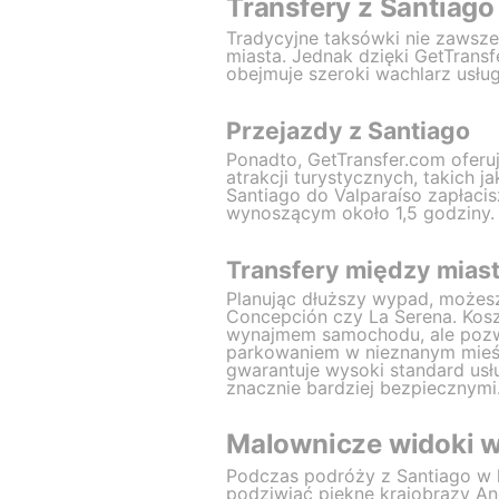
Transfery z Santiago
Tradycyjne taksówki nie zawsz
miasta. Jednak dzięki GetTrans
obejmuje szeroki wachlarz usłu
Przejazdy z Santiago
Ponadto, GetTransfer.com ofer
atrakcji turystycznych, takich j
Santiago do Valparaíso zapłaci
wynoszącym około 1,5 godziny.
Transfery między miast
Planując dłuższy wypad, możesz
Concepción czy La Serena. Kosz
wynajmem samochodu, ale pozwa
parkowaniem w nieznanym mieśc
gwarantuje wysoki standard usł
znacznie bardziej bezpiecznymi
Malownicze widoki w
Podczas podróży z Santiago w 
podziwiać piękne krajobrazy An