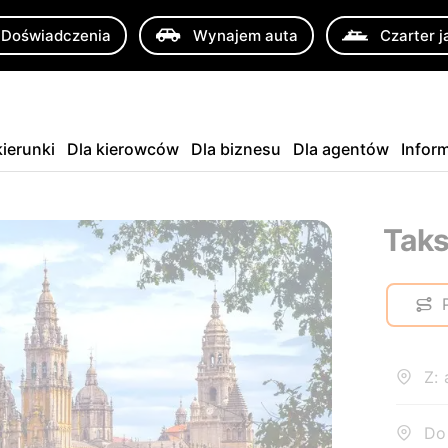
Doświadczenia
Wynajem auta
Czarter j
ierunki
Dla kierowców
Dla biznesu
Dla agentów
Infor
Taks
Z: 
Do: