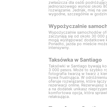
zwłaszcza dla osób podróżujący
jednorazowego wynosi około 800
rozwiązanie. Jednak, miej na u
wygodne, szczególnie w godzin
Wypożyczalnie samoch
Wypożyczalnie samochodów ofer
zaczynają się od około 30 000 
mogą występować dodatkowe ko
Ponadto, jazda po mieście moż
intensywny.
Taksówka w Santiago
Taksówki w Santiago bywają k
3 000 pesos. Może to szybko r
fotografia twarzą w twarz z ki
bywa frustrująca. W odróżnieni
oferuje rozwiązanie, które łąc
rezerwacji online. Rezerwujesz 
a na dodatek unikasz nieprzyje
komfortowa opcja, która sprawi
relaksująca.