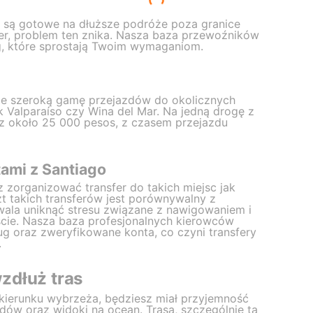
e są gotowe na dłuższe podróże poza granice
fer, problem ten znika. Nasza baza przewoźników
g, które sprostają Twoim wymaganiom.
uje szeroką gamę przejazdów do okolicznych
ak Valparaíso czy Wina del Mar. Na jedną drogę z
sz około 25 000 pesos, z czasem przejazdu
ami z Santiago
 zorganizować transfer do takich miejsc jak
t takich transferów jest porównywalny z
la uniknąć stresu związane z nawigowaniem i
ie. Nasza baza profesjonalnych kierowców
ug oraz zweryfikowane konta, co czyni transfery
.
zdłuż tras
kierunku wybrzeża, będziesz miał przyjemność
dów oraz widoki na ocean. Trasa, szczególnie ta