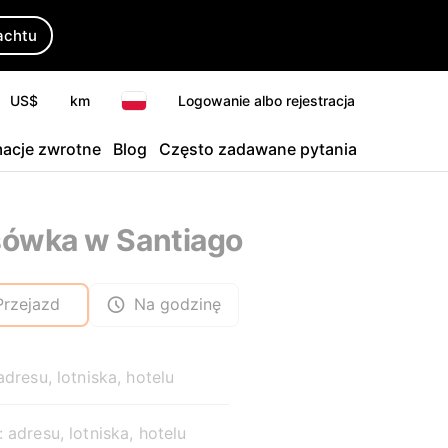
achtu
US$
km
Logowanie albo rejestracja
macje zwrotne
Blog
Często zadawane pytania
ówka w Santiago
Przejazd
Na godzinę
adresu, lotniska, hotelu
 adresu, lotniska, hotelu