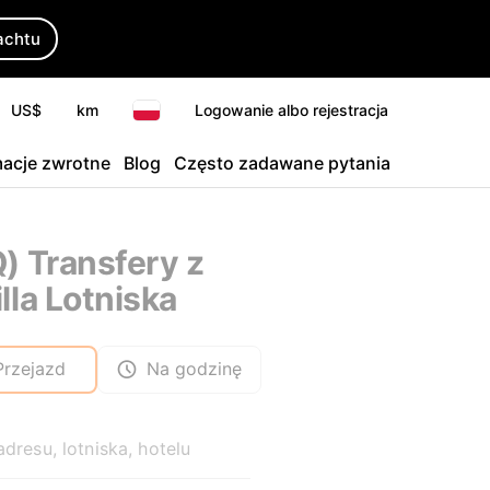
achtu
US$
km
Logowanie albo rejestracja
macje zwrotne
Blog
Często zadawane pytania
) Transfery z
lla Lotniska
Przejazd
Na godzinę
adresu, lotniska, hotelu