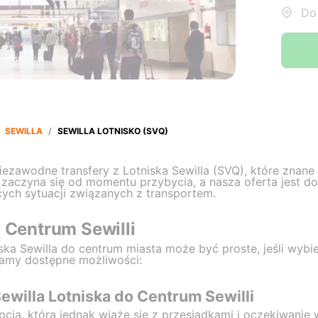
Do:
SEWILLA
/
SEWILLA LOTNISKO (SVQ)
iezawodne transfery z Lotniska Sewilla (SVQ), które znane
zaczyna się od momentu przybycia, a nasza oferta jest d
cych sytuacji związanych z transportem.
o Centrum Sewilli
iska Sewilla do centrum miasta może być proste, jeśli wyb
iamy dostępne możliwości:
ewilla Lotniska do Centrum Sewilli
pcja, która jednak wiąże się z przesiadkami i oczekiwanie 