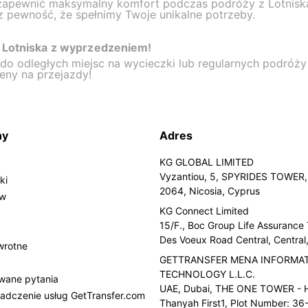
zapewnić maksymalny komfort podczas podróży z Lotniska 
 pewność, że spełnimy Twoje unikalne potrzeby.
a Lotniska z wyprzedzeniem!
o odległych miejsc na wycieczki lub regularnych podróży 
eny na przejazdy!
ny
Adres
KG GLOBAL LIMITED
Vyzantiou, 5, SPYRIDES TOWER, 
ki
2064, Nicosia, Cyprus
ów
KG Connect Limited
15/F., Boc Group Life Assurance
Des Voeux Road Central, Centra
wrotne
GETTRANSFER MENA INFORMA
TECHNOLOGY L.L.C.
wane pytania
UAE, Dubai, THE ONE TOWER - H
adczenie usług GetTransfer.com
Thanyah First1, Plot Number: 36-