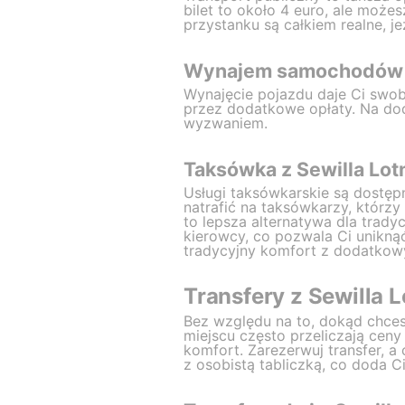
bilet to około 4 euro, ale moż
przystanku są całkiem realne, jeż
Wynajem samochodów n
Wynajęcie pojazdu daje Ci swo
przez dodatkowe opłaty. Na do
wyzwaniem.
Taksówka z Sewilla Lot
Usługi taksówkarskie są dostęp
natrafić na taksówkarzy, którz
to lepsza alternatywa dla trad
kierowcy, co pozwala Ci unikn
tradycyjny komfort z dodatkow
Transfery z Sewilla L
Bez względu na to, dokąd chcesz
miejscu często przeliczają cen
komfort. Zarezerwuj transfer, a
z osobistą tabliczką, co doda C