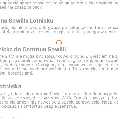
esz spędzić sporo czasu czekając na autobus. Na dodatek, 
eli nie znasz okolicy.
a Sewilla Lotnisku
bodę, ale nierzadko odkrywasz po zakończeniu formalnośc
datek, problem znalezienia miejsca parkingowego w cen
niska do Centrum Sewilli
ne 24/7, ale mogą być stosunkowo drogie. Z wyjściem na z
y będą się starali załadować Twoje bagaże i zakomunikow
ycyjnych taksówek. Oferujemy możliwość wcześniejszej reze
ąć niespodziewanych podwyżek cen. To taksówka tego nowe
ymi korzyściami.
otniska
 się udać – do centrum Sewilli, do hotelu lub do innego l
y dla zaskoczonych pasażerów. W GetTransfer naszym prior
 cena nie zmieni się nawet po złożeniu zamówienia. Nasz k
i poczucia komfortu i bezpieczeństwa.