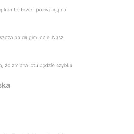
są komfortowe i pozwalają na
aszcza po długim locie. Nasz
ią, że zmiana lotu będzie szybka
ska