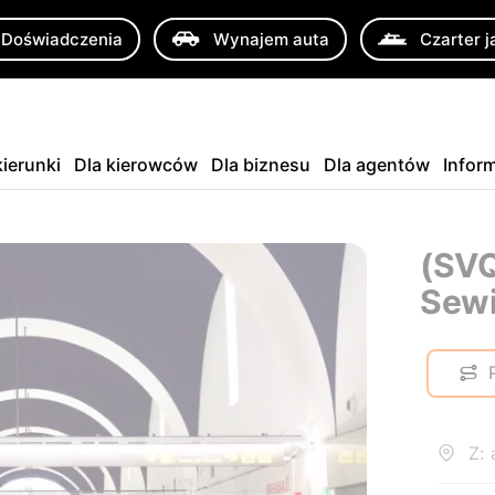
Doświadczenia
Wynajem auta
Czarter j
ierunki
Dla kierowców
Dla biznesu
Dla agentów
Infor
(SVQ
Sewi
Z: 