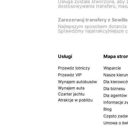
Usługa została stworzona, aby 
dostosowywania transferu, masz
Zarezerwuj transfery z Sewill
Najlepszym sposobem dotarcia d
Sprawdźmy najatrakcyjniejsze c
Usługi
Mapa stro
Przewóz lotniczy
Wsparcie
Przewóz VIP
Nasze kierun
Wynajem autobusów
Dla kierowc
Wynajem auta
Dla biznesu
Czarter jachtu
Dla agentów
Atrakcje w pobliżu
Informacje z
Blog
Często zada
Umowa o świ