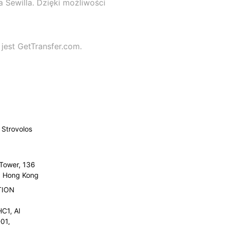
Sewilla. Dzięki możliwości
jest GetTransfer.com.
Strovolos
 Tower, 136
l, Hong Kong
TION
C1, Al
01,