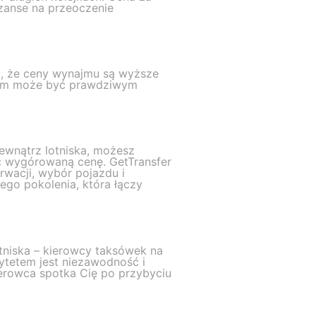
szanse na przeoczenie
i, że ceny wynajmu są wyższe
trum może być prawdziwym
ewnątrz lotniska, możesz
ać wygórowaną cenę. GetTransfer
rwacji, wybór pojazdu i
go pokolenia, która łączy
otniska – kierowcy taksówek na
ytetem jest niezawodność i
ierowca spotka Cię po przybyciu