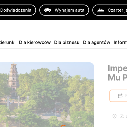
Doświadczenia
Wynajem auta
Czarter j
ierunki
Dla kierowców
Dla biznesu
Dla agentów
Infor
Impe
Mu 
Z: 