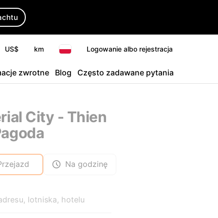
achtu
US$
km
Logowanie albo rejestracja
macje zwrotne
Blog
Często zadawane pytania
rial City - Thien
Pagoda
Przejazd
Na godzinę
adresu, lotniska, hotelu