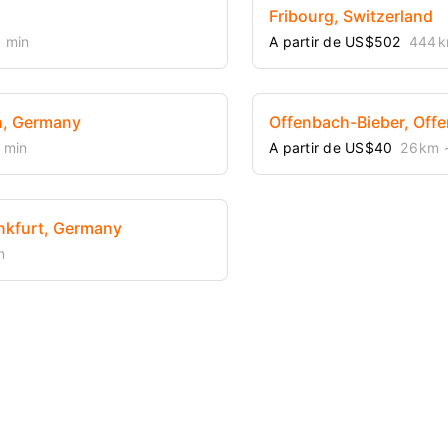
Fribourg, Switzerland
 min
A partir de US$502
444 
n, Germany
Offenbach-Bieber, Off
 min
A partir de US$40
26 km
~
ankfurt, Germany
n