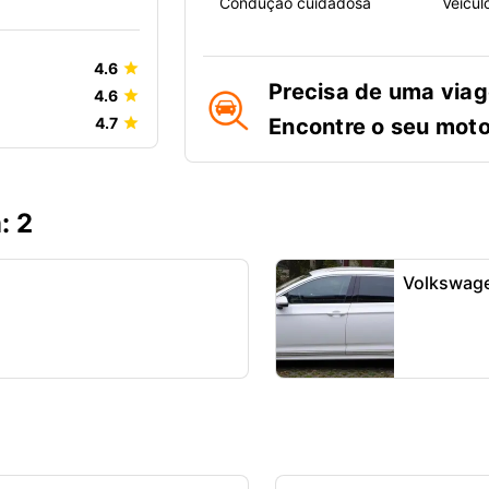
Condução cuidadosa
Veícul
4.6
Precisa de uma via
4.6
4.7
Encontre o seu moto
: 2
Volkswage