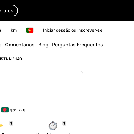
 iates
$
km
Iniciar sessão ou inscrever-se
s
Comentários
Blog
Perguntas Frequentes
STA N.º 140
বাংলা ভাষা
1
1