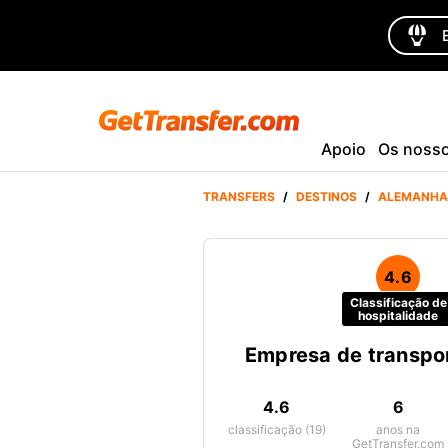
Apoio
Os nosso
TRANSFERS
/
DESTINOS
/
ALEMANHA
4.6
Classificação de
hospitalidade
Empresa de transpor
4.6
6
classificação (19)
anos na
GetTransfer.com