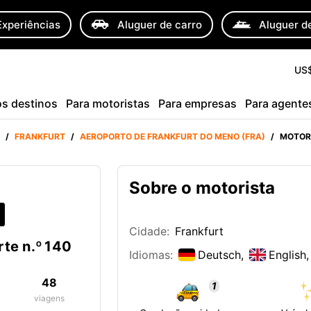
Experiências
Aluguer de carro
Aluguer de
US
s destinos
Para motoristas
Para empresas
Para agente
/
FRANKFURT
/
AEROPORTO DE FRANKFURT DO MENO (FRA)
/
MOTORI
Sobre o motorista
Cidade:
Frankfurt
te n.º 140
Idiomas:
Deutsch,
English,
48
1
viagens