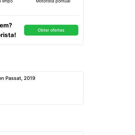
o limpo
Motorista pontual
gem?
Obter ofertas
rista!
n Passat, 2019