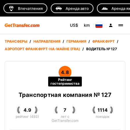
Впечатления
Аренда авто
Аренда я
US$
km
ТРАНСФЕРЫ
/
НАПРАВЛЕНИЯ
/
ГЕРМАНИЯ
/
ФРАНКФУРТ
/
АЭРОПОРТ ФРАНКФУРТ-НА-МАЙНЕ (FRA)
/
ВОДИТЕЛЬ № 127
4.8
Рейтинг
гостеприимства
Транспортная компания № 127
4.9
7
1114
рейтинг (493)
лет с
поездок
GetTransfer.com