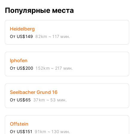
Популярные места
Heidelberg
От US$149
82 km
~ 117 мин.
Iphofen
От US$200
152 km
~ 217 мин.
Seelbacher Grund 16
От US$65
37 km
~ 53 мин.
Offstein
От US$151
91 km
~ 130 мин.