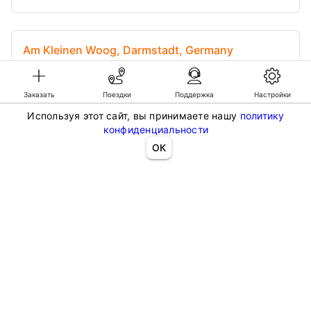
Am Kleinen Woog, Darmstadt, Germany
От US$59
28 km
~ 40 мин.
Заказать
Поездки
Поддержка
Настройки
Используя этот сайт, вы принимаете нашу
политику
конфиденциальности
ОК
©KG GLOBAL LIMITED. GetTransfer® is trademark of KG GLOBAL LIMITED.
All rights reserved.