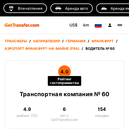
Впечатления
Аренда авто
Аренда я
US$
km
ТРАНСФЕРЫ
/
НАПРАВЛЕНИЯ
/
ГЕРМАНИЯ
/
ФРАНКФУРТ
/
АЭРОПОРТ ФРАНКФУРТ-НА-МАЙНЕ (FRA)
/
ВОДИТЕЛЬ № 60
4.0
Рейтинг
гостеприимства
Транспортная компания № 60
4.9
6
154
рейтинг (70)
лет с
поездки
GetTransfer.com