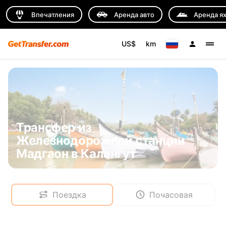
Впечатления
Аренда авто
Аренда я
US$
km
Трансфер из
Железнодорожной станции
Мадгаон в Калангут
Поездка
Почасовая