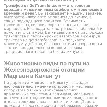
Трансфер от GetTransfer.com — это золотая
середина между личным комфортом и экономией
времени и денег.
Вы заказываете машину заранее,
выбираете класс авто от эконом до бизнес, а
также подходящего водителя. Стоимость
фиксирована, никаких скрытых цен и неприятных
сюрпризов. Ваш водитель встречает с табличкой и
помогает с багажом. Вы не зависите от распорядка
транспорта и пассажирских автобусов. Бронируя
трансфер на gettransfer.com, вы получаете
максимум удобства, безопасности и прозрачности
— отличное дополнение ко всем плюсам
традиционного такси, но без их минусов.
Живописные виды по пути из
Железнодорожной станции
Мадгаон в Калангут
По дороге из Мадгаона в Калангут вас ждёт
настоящее наслаждение природой и местным
колоритом. Узкие живописные улочки,
пронизанные тенистыми пальмами, маленькие
деревушки с традиционными домиками, а также
открывающиеся виды на пляжи и море. Дорога
проходит через сельские и прибрежные пейзажи,