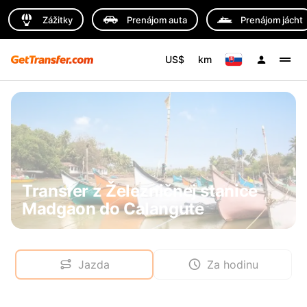
Zážitky
Prenájom auta
Prenájom jácht
US$
km
Transfer z Železničnej stanice
Madgaon do Calangute
Jazda
Za hodinu