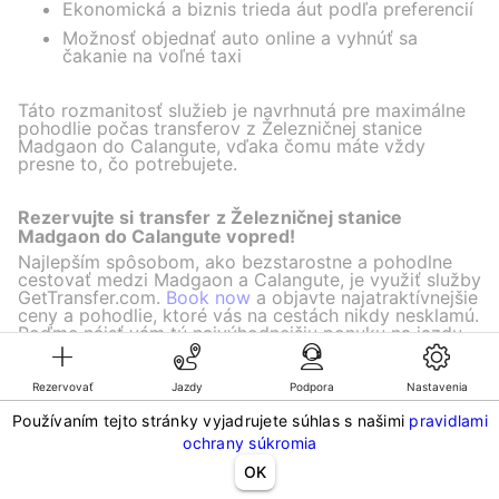
Ekonomická a biznis trieda áut podľa preferencií
Možnosť objednať auto online a vyhnúť sa
čakanie na voľné taxi
Táto rozmanitosť služieb je navrhnutá pre maximálne
pohodlie počas transferov z Železničnej stanice
Madgaon do Calangute, vďaka čomu máte vždy
presne to, čo potrebujete.
Rezervujte si transfer z Železničnej stanice
Madgaon do Calangute vopred!
Najlepším spôsobom, ako bezstarostne a pohodlne
cestovať medzi Madgaon a Calangute, je využiť služby
GetTransfer.com.
Book now
a objavte najatraktívnejšie
ceny a pohodlie, ktoré vás na cestách nikdy nesklamú.
Poďme nájsť vám tú najvýhodnejšiu ponuku na jazdu
už dnes!
Rezervovať
Jazdy
Podpora
Nastavenia
Používaním tejto stránky vyjadrujete súhlas s našimi
pravidlami
©KG GLOBAL LIMITED. GetTransfer® is trademark of KG GLOBAL LIMITED.
ochrany súkromia
All rights reserved.
OK