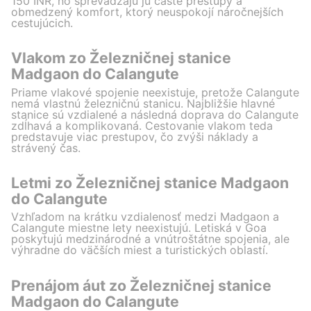
150 INR, no sprevádzajú ju časté prestupy a
obmedzený komfort, ktorý neuspokojí náročnejších
cestujúcich.
Vlakom zo Železničnej stanice
Madgaon do Calangute
Priame vlakové spojenie neexistuje, pretože Calangute
nemá vlastnú železničnú stanicu. Najbližšie hlavné
stanice sú vzdialené a následná doprava do Calangute
zdĺhavá a komplikovaná. Cestovanie vlakom teda
predstavuje viac prestupov, čo zvýši náklady a
strávený čas.
Letmi zo Železničnej stanice Madgaon
do Calangute
Vzhľadom na krátku vzdialenosť medzi Madgaon a
Calangute miestne lety neexistujú. Letiská v Goa
poskytujú medzinárodné a vnútroštátne spojenia, ale
výhradne do väčších miest a turistických oblastí.
Prenájom áut zo Železničnej stanice
Madgaon do Calangute