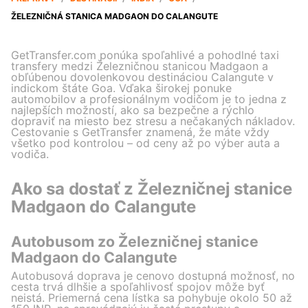
ŽELEZNIČNÁ STANICA MADGAON DO CALANGUTE
GetTransfer.com ponúka spoľahlivé a pohodlné taxi
transfery medzi Železničnou stanicou Madgaon a
obľúbenou dovolenkovou destináciou Calangute v
indickom štáte Goa. Vďaka širokej ponuke
automobilov a profesionálnym vodičom je to jedna z
najlepších možností, ako sa bezpečne a rýchlo
dopraviť na miesto bez stresu a nečakaných nákladov.
Cestovanie s GetTransfer znamená, že máte vždy
všetko pod kontrolou – od ceny až po výber auta a
vodiča.
Ako sa dostať z Železničnej stanice
Madgaon do Calangute
Autobusom zo Železničnej stanice
Madgaon do Calangute
Autobusová doprava je cenovo dostupná možnosť, no
cesta trvá dlhšie a spoľahlivosť spojov môže byť
neistá. Priemerná cena lístka sa pohybuje okolo 50 až