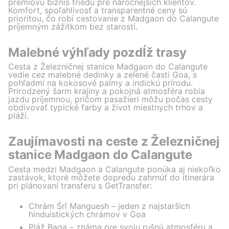
prémiovú biznis triedu pre náročnejších klientov.
Komfort, spoľahlivosť a transparentné ceny sú
prioritou, čo robí cestovanie z Madgaon do Calangute
príjemným zážitkom bez starostí.
Malebné výhľady pozdĺž trasy
Cesta z Železničnej stanice Madgaon do Calangute
vedie cez malebné dedinky a zelené časti Goa, s
pohľadmi na kokosové palmy a indickú prírodu.
Prirodzený šarm krajiny a pokojná atmosféra robia
jazdu príjemnou, pričom pasažieri môžu počas cesty
obdivovať typické farby a život miestnych trhov a
pláží.
Zaujímavosti na ceste z Železničnej
stanice Madgaon do Calangute
Cesta medzi Madgaon a Calangute ponúka aj niekoľko
zastávok, ktoré môžete dopredu zahrnúť do itinerára
pri plánovaní transferu s GetTransfer:
Chrám Śrī Manguesh – jeden z najstarších
hinduistických chrámov v Goa
Pláž Baga – známa pre svoju rušnú atmosféru a