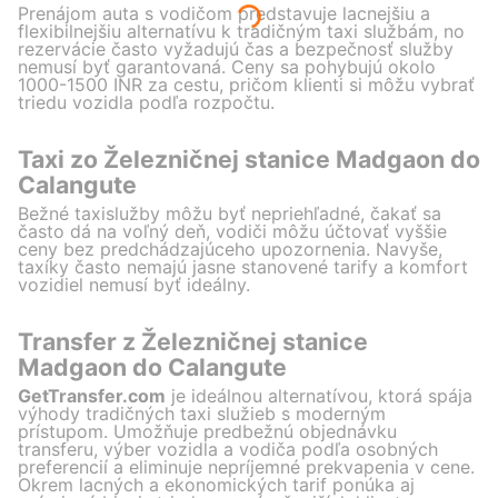
Prenájom auta s vodičom predstavuje lacnejšiu a
flexibilnejšiu alternatívu k tradičným taxi službám, no
rezervácie často vyžadujú čas a bezpečnosť služby
nemusí byť garantovaná. Ceny sa pohybujú okolo
1000-1500 INR za cestu, pričom klienti si môžu vybrať
triedu vozidla podľa rozpočtu.
Taxi zo Železničnej stanice Madgaon do
Calangute
Bežné taxislužby môžu byť nepriehľadné, čakať sa
často dá na voľný deň, vodiči môžu účtovať vyššie
ceny bez predchádzajúceho upozornenia. Navyše,
taxíky často nemajú jasne stanovené tarify a komfort
vozidiel nemusí byť ideálny.
Transfer z Železničnej stanice
Madgaon do Calangute
GetTransfer.com
je ideálnou alternatívou, ktorá spája
výhody tradičných taxi služieb s moderným
prístupom. Umožňuje predbežnú objednávku
transferu, výber vozidla a vodiča podľa osobných
preferencií a eliminuje nepríjemné prekvapenia v cene.
Okrem lacných a ekonomických tarif ponúka aj