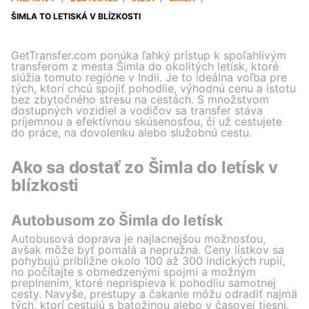
ŠIMLA TO LETISKÁ V BLÍZKOSTI
GetTransfer.com ponúka ľahký prístup k spoľahlivým
transferom z mesta Šimla do okolitých letísk, ktoré
slúžia tomuto regióne v Indii. Je to ideálna voľba pre
tých, ktorí chcú spojiť pohodlie, výhodnú cenu a istotu
bez zbytočného stresu na cestách. S množstvom
dostupných vozidiel a vodičov sa transfer stáva
príjemnou a efektívnou skúsenosťou, či už cestujete
do práce, na dovolenku alebo služobnú cestu.
Ako sa dostať zo Šimla do letísk v
blízkosti
Autobusom zo Šimla do letísk
Autobusová doprava je najlacnejšou možnosťou,
avšak môže byť pomalá a nepružná. Ceny lístkov sa
pohybujú približne okolo 100 až 300 indických rupií,
no počítajte s obmedzenými spojmi a možným
preplnením, ktoré neprispieva k pohodliu samotnej
cesty. Navyše, prestupy a čakanie môžu odradiť najmä
tých, ktorí cestujú s batožinou alebo v časovej tiesni.