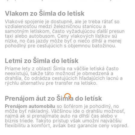
Vlakom zo Šimla do letísk
Vlakové spojenie je dostupné, ale je treba rátať so
vzdialenosťou medzi železničnou stanicou a
samotným letiskom, často vyžadujúcou ďalší presun
taxi alebo autobusom. Ceny vlakových lístkov sú
nízke, no čas jazdy môže byť o niečo dlhší a menej
pohodlný pre cestujúcich s objemnou batožinou.
Letmi zo Šimla do letísk
Priame lety z oblasti Šimla na väčšie letiská často
neexistujú, takže táto možnosť je obmedzená a
drahšia, čo odrádza cestujúcich hľadajúcich lacnú a
rýchlu alternatívu pre transfer na letisko.
Prenájom áut zo Šimla do letísk
Prenájom automobilu
so šoférom je pohodlný, no
môže byť nákladný. Väčšinou ide o drahšiu možnosť,
najmä ak si prenajímate auto na dlhší čas alebo v
biznis triede. Takýto prístup však umožní najväčšiu
flexibilitu a komfort, avšak bez garancie ceny vopred.