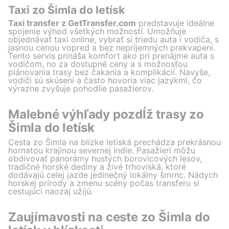
Taxi zo Šimla do letísk
Taxi transfer z GetTransfer.com
predstavuje ideálne
spojenie výhod všetkých možností. Umožňuje
objednávať taxi online, vybrať si triedu auta i vodiča, s
jasnou cenou vopred a bez nepríjemných prekvapení.
Tento servis prináša komfort ako pri prenájme auta s
vodičom, no za dostupné ceny a s možnosťou
plánovania trasy bez čakania a komplikácií. Navyše,
vodiči sú skúsení a často hovoria viac jazykmi, čo
výrazne zvyšuje pohodlie pasažierov.
Malebné výhľady pozdĺž trasy zo
Šimla do letísk
Cesta zo Šimla na blízke letiská prechádza prekrásnou
hornatou krajinou severnej Indie. Pasažieri môžu
obdivovať panorámy hustých borovicových lesov,
tradičné horské dediny a živé trhoviská, ktoré
dodávajú celej jazde jedinečný lokálny šmrnc. Nádych
horskej prírody a zmenu scény počas transferu si
cestujúci naozaj užijú.
Zaujímavosti na ceste zo Šimla do