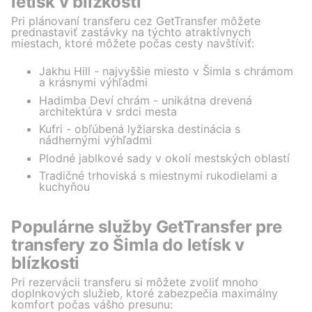
letísk v blízkosti
Pri plánovaní transferu cez GetTransfer môžete
prednastaviť zastávky na týchto atraktívnych
miestach, ktoré môžete počas cesty navštíviť:
Jakhu Hill - najvyššie miesto v Šimla s chrámom
a krásnymi výhľadmi
Hadimba Deví chrám - unikátna drevená
architektúra v srdci mesta
Kufri - obľúbená lyžiarska destinácia s
nádhernými výhľadmi
Plodné jablkové sady v okolí mestských oblastí
Tradičné trhoviská s miestnymi rukodielami a
kuchyňou
Populárne služby GetTransfer pre
transfery zo Šimla do letísk v
blízkosti
Pri rezervácii transferu si môžete zvoliť mnoho
doplnkových služieb, ktoré zabezpečia maximálny
komfort počas vášho presunu: