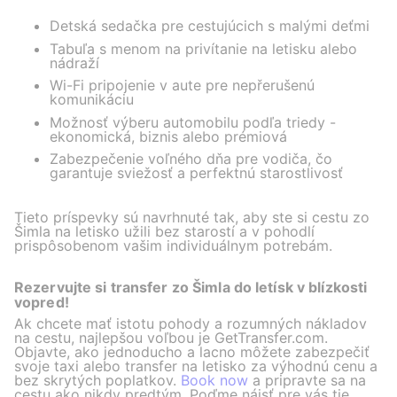
Detská sedačka pre cestujúcich s malými deťmi
Tabuľa s menom na privítanie na letisku alebo
nádraží
Wi-Fi pripojenie v aute pre nepřerušenú
komunikáciu
Možnosť výberu automobilu podľa triedy -
ekonomická, biznis alebo prémiová
Zabezpečenie voľného dňa pre vodiča, čo
garantuje sviežosť a perfektnú starostlivosť
Tieto príspevky sú navrhnuté tak, aby ste si cestu zo
Šimla na letisko užili bez starostí a v pohodlí
prispôsobenom vašim individuálnym potrebám.
Rezervujte si transfer zo Šimla do letísk v blízkosti
vopred!
Ak chcete mať istotu pohody a rozumných nákladov
na cestu, najlepšou voľbou je GetTransfer.com.
Objavte, ako jednoducho a lacno môžete zabezpečiť
svoje taxi alebo transfer na letisko za výhodnú cenu a
bez skrytých poplatkov.
Book now
a pripravte sa na
cestu ako nikdy predtým. Poďme nájsť pre vás tie