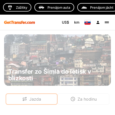
Zážitky
Prenájom auta
Prenájom jácht
US$
km
Transfer zo Šimla do letísk v
blízkosti
Jazda
Za hodinu