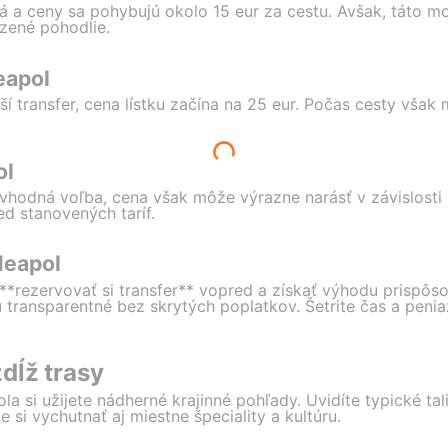
 a ceny sa pohybujú okolo 15 eur za cestu. Avšak, táto 
zené pohodlie.
eapol
ší transfer, cena lístku začína na 25 eur. Počas cesty však
ol
 vhodná voľba, cena však môže výrazne narásť v závislosti
d stanovených taríf.
Neapol
rezervovať si transfer** vopred a získať výhodu prispôsob
ú transparentné bez skrytých poplatkov. Šetrite čas a pen
dĺž trasy
 si užijete nádherné krajinné pohľady. Uvidíte typické tali
si vychutnať aj miestne špeciality a kultúru.