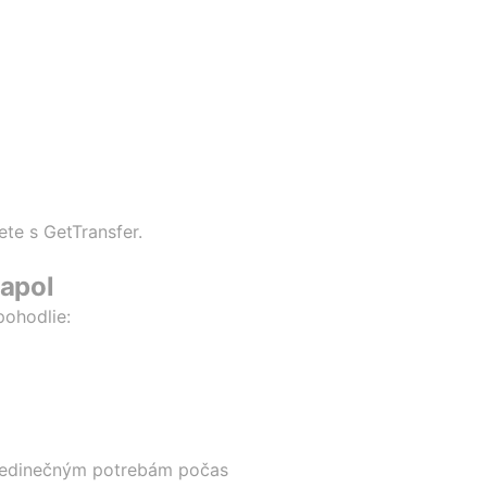
te s GetTransfer.
eapol
pohodlie:
m jedinečným potrebám počas