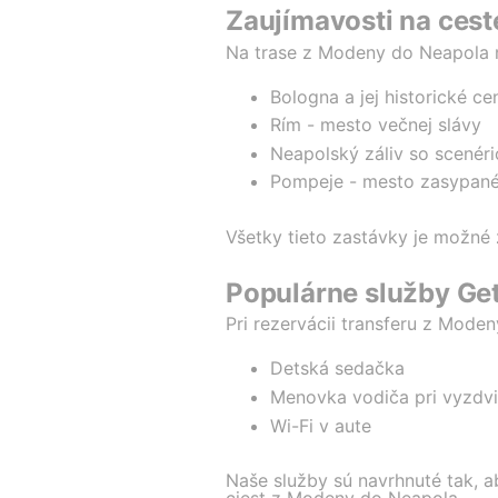
Zaujímavosti na ces
Na trase z Modeny do Neapola m
Bologna a jej historické c
Rím - mesto večnej slávy
Neapolský záliv so scenér
Pompeje - mesto zasypan
Všetky tieto zastávky je možné 
Populárne služby Get
Pri rezervácii transferu z Mod
Detská sedačka
Menovka vodiča pri vyzdvi
Wi-Fi v aute
Naše služby sú navrhnuté tak, 