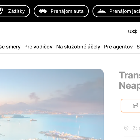
Zážitky
Prenájom auta
Prenájom jác
US$
še smery
Pre vodičov
Na služobné účely
Pre agentov
S
Tran
Neap
Z: 