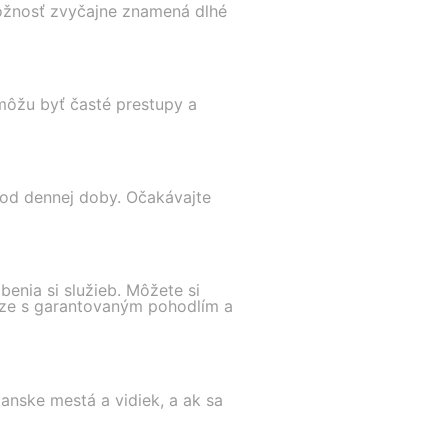
možnosť zvyčajne znamená dlhé
 môžu byť časté prestupy a
 od dennej doby. Očakávajte
enia si služieb. Môžete si
iaze s garantovaným pohodlím a
anske mestá a vidiek, a ak sa