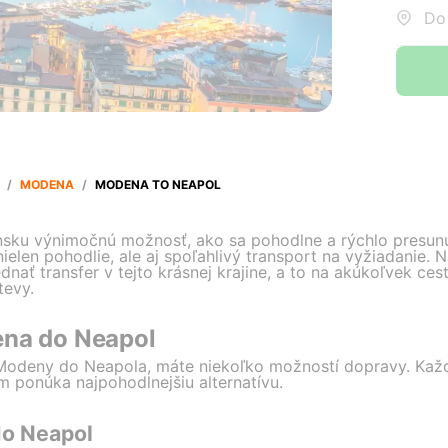
Do:
/
MODENA
/
MODENA TO NEAPOL
nsku výnimočnú možnosť, ako sa pohodlne a rýchlo presun
ielen pohodlie, ale aj spoľahlivý transport na vyžiadanie. 
nať transfer v tejto krásnej krajine, a to na akúkoľvek cestu
tevy.
ena do Neapol
Modeny do Neapola, máte niekoľko možností dopravy. Kaž
 ponúka najpohodlnejšiu alternatívu.
o Neapol