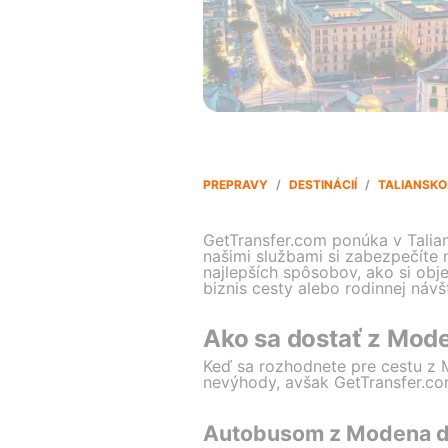
PREPRAVY
/
DESTINÁCIÍ
/
TALIANSKO
GetTransfer.com ponúka v Talia
našimi službami si zabezpečíte n
najlepších spôsobov, ako si objed
biznis cesty alebo rodinnej návš
Ako sa dostať z Mod
Keď sa rozhodnete pre cestu z 
nevýhody, avšak GetTransfer.com
Autobusom z Modena d