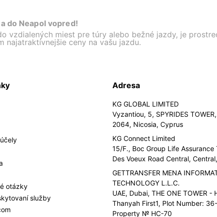
na do Neapol vopred!
do vzdialených miest pre túry alebo bežné jazdy, je prostr
najatraktívnejšie ceny na vašu jazdu.
nky
Adresa
KG GLOBAL LIMITED
Vyzantiou, 5, SPYRIDES TOWER, 
2064, Nicosia, Cyprus
KG Connect Limited
účely
15/F., Boc Group Life Assurance
Des Voeux Road Central, Centra
a
GETTRANSFER MENA INFORMA
TECHNOLOGY L.L.C.
é otázky
UAE, Dubai, THE ONE TOWER - H
kytovaní služby
Thanyah First1, Plot Number: 36-
.com
Property № HC-70