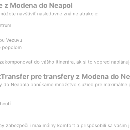
te z Modena do Neapol
ôžete navštíviť nasledovné známe atrakcie:
entrum
iou Vezuvu
é popolom
zakomponovať do vášho itinerára, ak si to vopred naplánuje
Transfer pre transfery z Modena do N
eny do Neapola ponúkame množstvo služieb pre maximálne 
hnutí
aby zabezpečili maximálny komfort a prispôsobili sa vaši