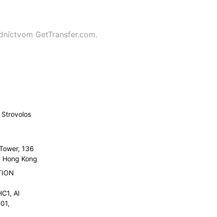
edníctvom GetTransfer.com.
Strovolos
 Tower, 136
l, Hong Kong
TION
C1, Al
01,