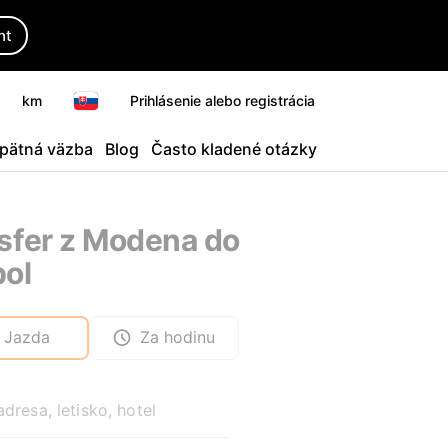
ht
km
Prihlásenie alebo registrácia
pätná väzba
Blog
Často kladené otázky
sfer z Modena do
ol
Jazda
Za hodinu
adresa, letisko, hotel