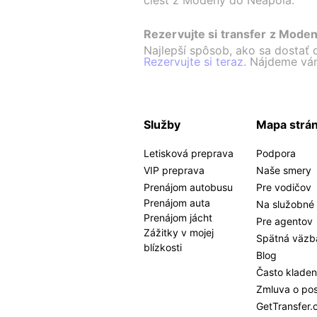
ciest z Modeny do Neapola.
Rezervujte si transfer z Mode
Najlepší spôsob, ako sa dostať 
Rezervujte si teraz.
Nájdeme vám 
Služby
Mapa strá
Letisková preprava
Podpora
VIP preprava
Naše smery
Prenájom autobusu
Pre vodičov
Prenájom auta
Na služobné 
Prenájom jácht
Pre agentov
Zážitky v mojej
Spätná väzb
blízkosti
Blog
Často kladen
Zmluva o pos
GetTransfer