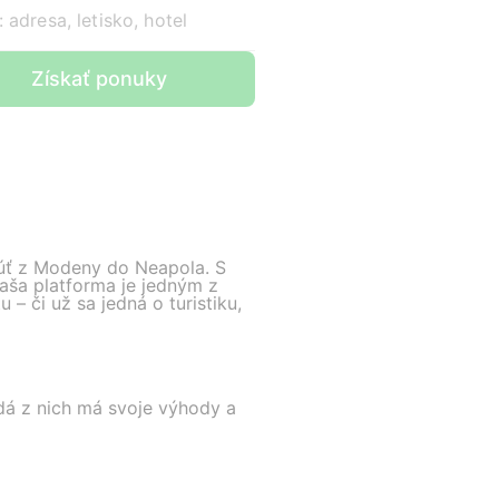
 adresa, letisko, hotel
Získať ponuky
úť z Modeny do Neapola. S
Naša platforma je jedným z
 – či už sa jedná o turistiku,
dá z nich má svoje výhody a