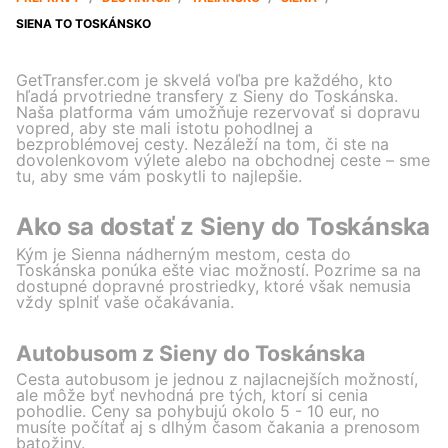
SIENA TO TOSKÁNSKO
GetTransfer.com je skvelá voľba pre každého, kto
hľadá prvotriedne transfery z Sieny do Toskánska.
Naša platforma vám umožňuje rezervovať si dopravu
vopred, aby ste mali istotu pohodlnej a
bezproblémovej cesty. Nezáleží na tom, či ste na
dovolenkovom výlete alebo na obchodnej ceste – sme
tu, aby sme vám poskytli to najlepšie.
Ako sa dostať z Sieny do Toskánska
Kým je Sienna nádherným mestom, cesta do
Toskánska ponúka ešte viac možností. Pozrime sa na
dostupné dopravné prostriedky, ktoré však nemusia
vždy splniť vaše očakávania.
Autobusom z Sieny do Toskánska
Cesta autobusom je jednou z najlacnejších možností,
ale môže byť nevhodná pre tých, ktorí si cenia
pohodlie. Ceny sa pohybujú okolo 5 - 10 eur, no
musíte počítať aj s dlhým časom čakania a prenosom
batožiny.