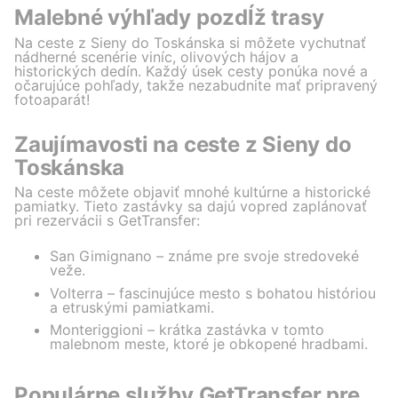
Malebné výhľady pozdĺž trasy
Na ceste z Sieny do Toskánska si môžete vychutnať
nádherné scenérie viníc, olivových hájov a
historických dedín. Každý úsek cesty ponúka nové a
očarujúce pohľady, takže nezabudnite mať pripravený
fotoaparát!
Zaujímavosti na ceste z Sieny do
Toskánska
Na ceste môžete objaviť mnohé kultúrne a historické
pamiatky. Tieto zastávky sa dajú vopred zaplánovať
pri rezervácii s GetTransfer:
San Gimignano – známe pre svoje stredoveké
veže.
Volterra – fascinujúce mesto s bohatou históriou
a etruskými pamiatkami.
Monteriggioni – krátka zastávka v tomto
malebnom meste, ktoré je obkopené hradbami.
Populárne služby GetTransfer pre