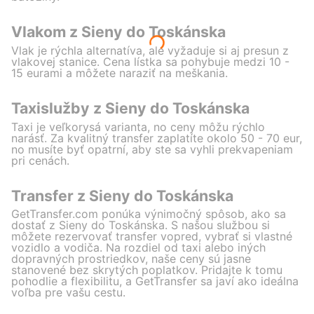
Vlakom z Sieny do Toskánska
Vlak je rýchla alternatíva, ale vyžaduje si aj presun z
vlakovej stanice. Cena lístka sa pohybuje medzi 10 -
15 eurami a môžete naraziť na meškania.
Taxislužby z Sieny do Toskánska
Taxi je veľkorysá varianta, no ceny môžu rýchlo
narásť. Za kvalitný transfer zaplatíte okolo 50 - 70 eur,
no musíte byť opatrní, aby ste sa vyhli prekvapeniam
pri cenách.
Transfer z Sieny do Toskánska
GetTransfer.com ponúka výnimočný spôsob, ako sa
dostať z Sieny do Toskánska. S našou službou si
môžete rezervovať transfer vopred, vybrať si vlastné
vozidlo a vodiča. Na rozdiel od taxi alebo iných
dopravných prostriedkov, naše ceny sú jasne
stanovené bez skrytých poplatkov. Pridajte k tomu
pohodlie a flexibilitu, a GetTransfer sa javí ako ideálna
voľba pre vašu cestu.