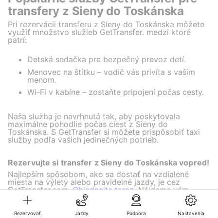
transfery z Sieny do Toskánska
Pri rezervácii transferu z Sieny do Toskánska môžete
využiť množstvo služieb GetTransfer. medzi ktoré
patrí:
Detská sedačka pre bezpečný prevoz detí.
Menovec na štítku – vodič vás privíta s vaším
menom.
Wi-Fi v kabíne – zostaňte pripojení počas cesty.
Naša služba je navrhnutá tak, aby poskytovala
maximálne pohodlie počas ciest z Sieny do
Toskánska. S GetTransfer si môžete prispôsobiť taxi
služby podľa vašich jedinečných potrieb.
Rezervujte si transfer z Sieny do Toskánska vopred!
Najlepším spôsobom, ako sa dostať na vzdialené
miesta na výlety alebo pravidelné jazdy, je cez
GetTransfer.com.
Objednajte teraz.
Nájdeme vám
najatraktívnejšie ceny za jazdu.
Rezervovať
Jazdy
Podpora
Nastavenia