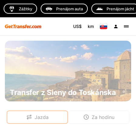
Zážitky
Prenájom auta
Prenájom jácht
US$
km
Transfer z Sieny do Toskánska
Jazda
Za hodinu