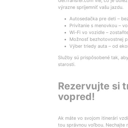
GetTransfer.com vie, čo je dôle
výrazne spríjemniť vašu jazdu.
Autosedačka pre deti – b
Privítanie s menovkou – vo
Wi-Fi vo vozidle – zostaňte
Možnosť bezhotovostnej pl
Výber triedy auta – od eko
Služby sú prispôsobené tak, aby
starosti.
Rezervujte si 
vopred!
Ak máte vo svojom itinerári vzd
tou správnou voľbou. Nechajte n