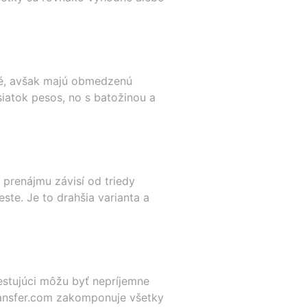
né, avšak majú obmedzenú
iatok pesos, no s batožinou a
 prenájmu závisí od triedy
ste. Je to drahšia varianta a
estujúci môžu byť nepríjemne
ransfer.com zakomponuje všetky