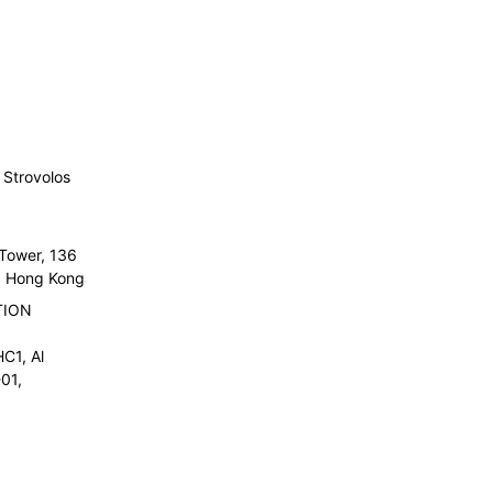
Strovolos
 Tower, 136
l, Hong Kong
TION
C1, Al
01,