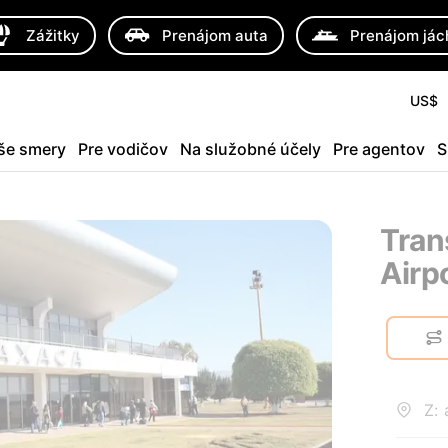
Zážitky
Prenájom auta
Prenájom jác
US$
še smery
Pre vodičov
Na služobné účely
Pre agentov
S
Tran
Airp
Z: 