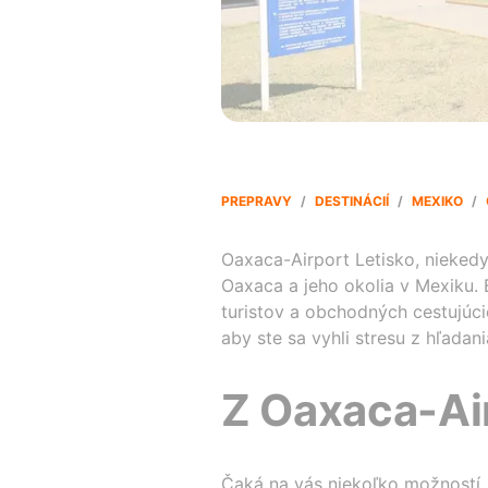
PREPRAVY
/
DESTINÁCIÍ
/
MEXIKO
/
Oaxaca-Airport Letisko, nieked
Oaxaca a jeho okolia v Mexiku.
turistov a obchodných cestujúci
aby ste sa vyhli stresu z hľadan
Z Oaxaca-Air
Čaká na vás niekoľko možností,