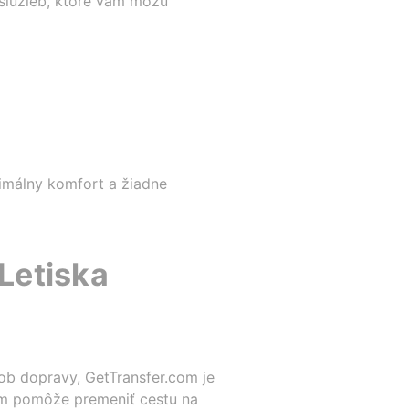
 služieb, ktoré vám môžu
ximálny komfort a žiadne
 Letiska
sob dopravy, GetTransfer.com je
vám pomôže premeniť cestu na