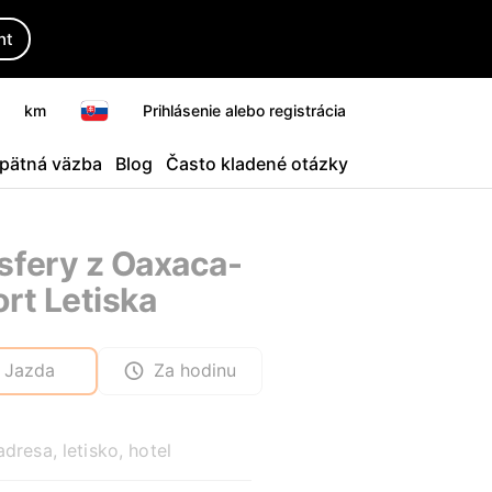
ht
km
Prihlásenie alebo registrácia
pätná väzba
Blog
Často kladené otázky
sfery z Oaxaca-
ort Letiska
Jazda
Za hodinu
adresa, letisko, hotel