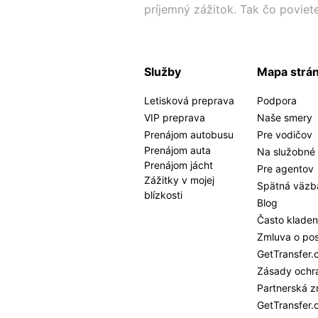
príjemný zážitok. Tak čo poviet
Služby
Mapa strá
Letisková preprava
Podpora
VIP preprava
Naše smery
Prenájom autobusu
Pre vodičov
Prenájom auta
Na služobné 
Prenájom jácht
Pre agentov
Zážitky v mojej
Spätná väzb
blízkosti
Blog
Často kladen
Zmluva o pos
GetTransfer
Zásady ochr
Partnerská z
GetTransfer