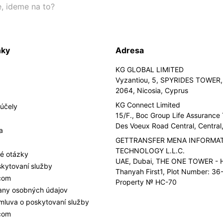
e, ideme na to?
nky
Adresa
KG GLOBAL LIMITED
Vyzantiou, 5, SPYRIDES TOWER, 
2064, Nicosia, Cyprus
KG Connect Limited
účely
15/F., Boc Group Life Assurance
Des Voeux Road Central, Centra
a
GETTRANSFER MENA INFORMA
TECHNOLOGY L.L.C.
é otázky
UAE, Dubai, THE ONE TOWER - H
kytovaní služby
Thanyah First1, Plot Number: 36-
.com
Property № HC-70
any osobných údajov
mluva o poskytovaní služby
.com