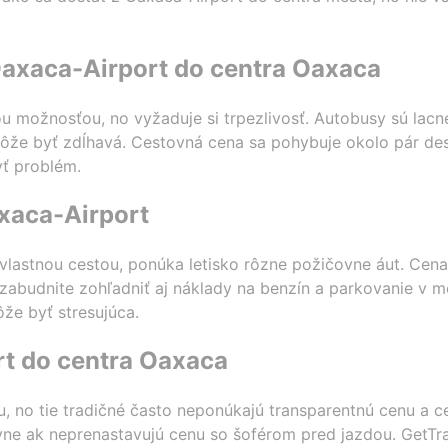
axaca-Airport do centra Oaxaca
 možnosťou, no vyžaduje si trpezlivosť. Autobusy sú lac
môže byť zdĺhavá. Cestovná cena sa pohybuje okolo pár des
ť problém.
xaca-Airport
ť vlastnou cestou, ponúka letisko rôzne požičovne áut. Cena
zabudnite zohľadniť aj náklady na benzín a parkovanie v me
že byť stresujúca.
rt do centra Oaxaca
, no tie tradičné často neponúkajú transparentnú cenu a c
avne ak neprenastavujú cenu so šoférom pred jazdou. GetT