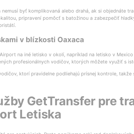
a nemusí byť komplikovaná alebo drahá, ak si objednáte tra
alitou, pripravení pomôcť s batožinou a zabezpečiť hladký
istátí.
skami v blízkosti Oaxaca
irport na iné letisko v okolí, napríklad na letisko v Mexic
ných profesionálnych vodičov, ktorých môžete využiť s ist
odičov, ktorí pravidelne podliehajú prísnej kontrole, takže
žby GetTransfer pre tr
ort Letiska