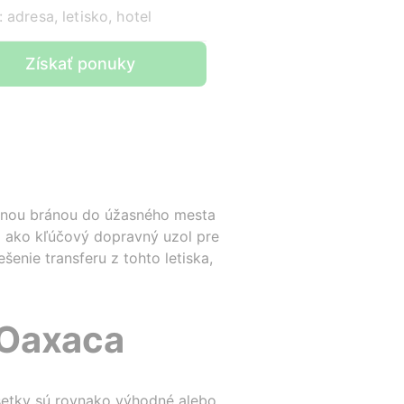
 adresa, letisko, hotel
Získať ponuky
upnou bránou do úžasného mesta
i ako kľúčový dopravný uzol pre
enie transferu z tohto letiska,
 Oaxaca
všetky sú rovnako výhodné alebo