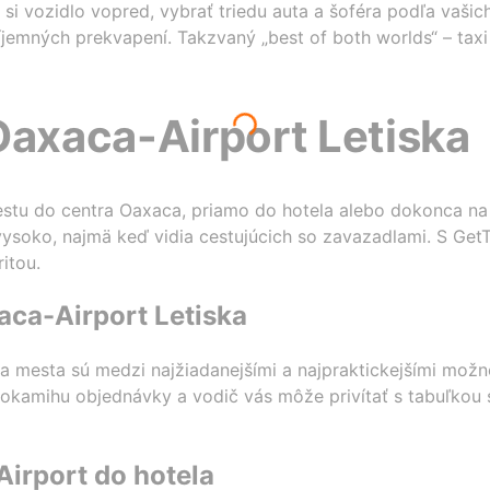
si vozidlo vopred, vybrať triedu auta a šoféra podľa vašic
emných prekvapení. Takzvaný „best of both worlds“ – taxi 
Oaxaca-Airport Letiska
estu do centra Oaxaca, priamo do hotela alebo dokonca na in
ysoko, najmä keď vidia cestujúcich so zavazadlami. S GetT
itou.
aca-Airport Letiska
tra mesta sú medzi najžiadanejšími a najpraktickejšími možn
 okamihu objednávky a vodič vás môže privítať s tabuľko
irport do hotela