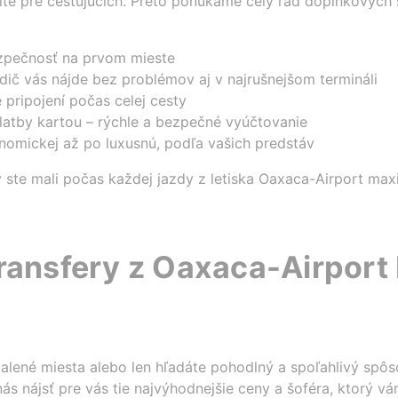
žité pre cestujúcich. Preto ponúkame celý rad doplnkových
ezpečnosť na prvom mieste
dič vás nájde bez problémov aj v najrušnejšom termináli
 pripojení počas celej cesty
atby kartou – rýchle a bezpečné vyúčtovanie
nomickej až po luxusnú, podľa vašich predstáv
 ste mali počas každej jazdy z letiska Oaxaca-Airport ma
transfery z Oaxaca-Airport
ialené miesta alebo len hľadáte pohodlný a spoľahlivý spô
ás nájsť pre vás tie najvýhodnejšie ceny a šoféra, ktorý 