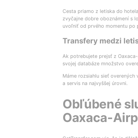
Cesta priamo z letiska do hotel
zvyčajne dobre oboznámení s lok
uvoľniť od prvého momentu po pr
Transfery medzi leti
Ak potrebujete prejsť z Oaxaca-A
svojej databáze množstvo overe
Máme rozsiahlu sieť overených v
a servis na najvyššej úrovni.
Obľúbené slu
Oaxaca-Airp