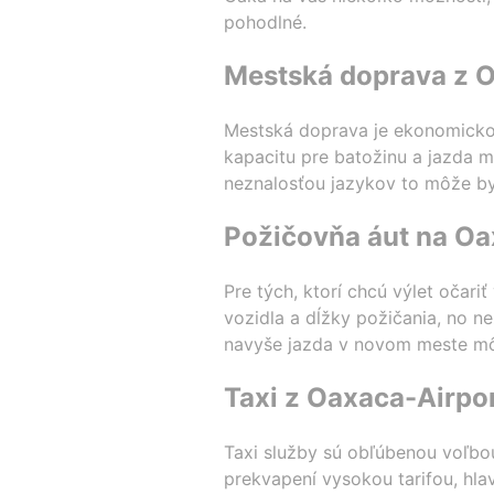
pohodlné.
Mestská doprava z O
Mestská doprava je ekonomickou
kapacitu pre batožinu a jazda 
neznalosťou jazykov to môže by
Požičovňa áut na Oa
Pre tých, ktorí chcú výlet očari
vozidla a dĺžky požičania, no ne
navyše jazda v novom meste mô
Taxi z Oaxaca-Airpo
Taxi služby sú obľúbenou voľbou
prekvapení vysokou tarifou, hl