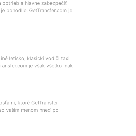
h potrieb a hlavne zabezpečiť
je pohodlie, GetTransfer.com je
é letisko, klasickí vodiči taxi
ransfer.com je však všetko inak
osťami, ktoré GetTransfer
u so vaším menom hneď po