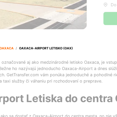
Do:
OAXACA
/
OAXACA-AIRPORT LETISKO (OAX)
y označované aj ako medzinárodné letisko Oaxaca, je vst
 Bežne ho nazývajú jednoducho Oaxaca-Airport a dnes slúž
ch. GetTransfer.com vám ponúka jednoduché a pohodlné rieš
ia taxi služby či váhaniu pri rozhodovaní o preprave.
port Letiska do centra
 ako sa dostať z Oaxaca-Airport do centra mesta, no nie 