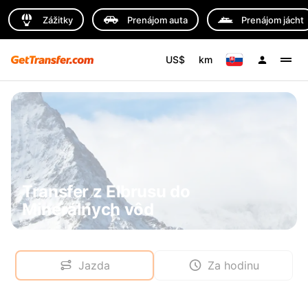
Zážitky
Prenájom auta
Prenájom jácht
US$
km
Transfer z Elbrusu do
Minerálnych vôd
Jazda
Za hodinu