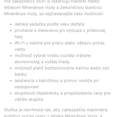
Pre zákazníkov, ktorí si rezervujú transfer medzi
letiskom Mineralnye Vody a železničnou stanicou
Minerálnye Vody, sú najžiadanejšie tieto možnosti:
detská sedačka podľa veku dieťaťa
privítanie s menovkou pri výstupe z príletovej
haly
Wi-Fi v kabíne pre prácu alebo zábavu počas
cesty
možnosť vybrať triedu vozidla vrátane
ekonomickej a vyššej triedy
možnosť platiť bezhotovostne kartou alebo cez
banku
asistencia s batožinou a pomoc vodiča pri
nastupovaní
skupinové objednávky a prispôsobenie ceny pre
väčšie skupiny
Služba je navrhnutá tak, aby zabezpečila maximálny
komfort počas cesty z letiska Minerálnye Vody, a