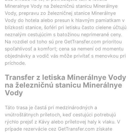
Mineralnye Vody na železničnú stanicu Minerálnye
Vody, prepravu zo železničnej stanice Minerálnye
Vody do hotela alebo presun k hlavným pamiatkam v
blízkosti stanice, šoféri pri letisku často cielene účtujú
neznalým cestujúcim s batožinou neprimerané ceny.
Na rozdiel od toho sú pre GetTransfer.com prioritou
spoľahlivosť a komfort; cena sa nemení od momentu
objednávky a vodič vás môže privítať s menovkou pri
príchode.
Transfer z letiska Minerálnye Vody
na železničnú stanicu Minerálnye
Vody
Táto trasa je častá pri medzinárodných a
vnútroštátnych príletoch, keď cestujúci potrebujú
rýchlo prejsť z Kávy alebo príletovej haly k vlaku. V
prípade rezervácie cez GetTransfer.com získate