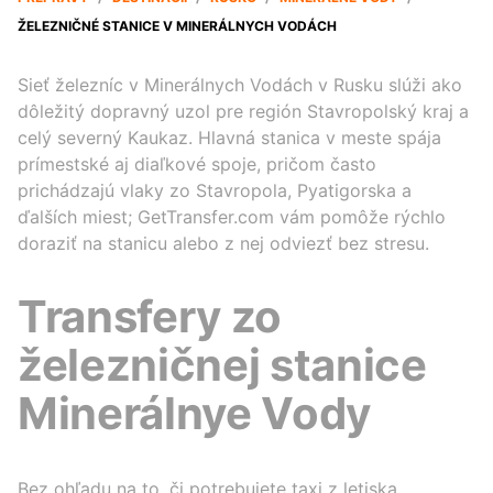
ŽELEZNIČNÉ STANICE V MINERÁLNYCH VODÁCH
Sieť železníc v Minerálnych Vodách v Rusku slúži ako
dôležitý dopravný uzol pre región Stavropolský kraj a
celý severný Kaukaz. Hlavná stanica v meste spája
prímestské aj diaľkové spoje, pričom často
prichádzajú vlaky zo Stavropola, Pyatigorska a
ďalších miest; GetTransfer.com vám pomôže rýchlo
doraziť na stanicu alebo z nej odviezť bez stresu.
Transfery zo
železničnej stanice
Minerálnye Vody
Bez ohľadu na to, či potrebujete taxi z letiska