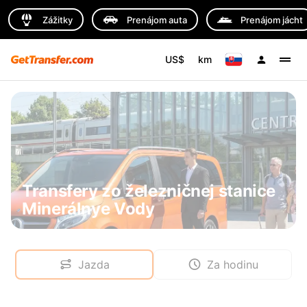
Zážitky
Prenájom auta
Prenájom jácht
US$
km
Transfery zo železničnej stanice
Minerálnye Vody
Jazda
Za hodinu