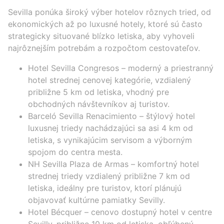
Sevilla ponúka široký výber hotelov rôznych tried, od
ekonomických až po luxusné hotely, ktoré sú často
strategicky situované blízko letiska, aby vyhoveli
najrôznejším potrebám a rozpočtom cestovateľov.
Hotel Sevilla Congresos – moderný a priestranný
hotel strednej cenovej kategórie, vzdialený
približne 5 km od letiska, vhodný pre
obchodných návštevníkov aj turistov.
Barceló Sevilla Renacimiento – štýlový hotel
luxusnej triedy nachádzajúci sa asi 4 km od
letiska, s vynikajúcim servisom a výborným
spojom do centra mesta.
NH Sevilla Plaza de Armas – komfortný hotel
strednej triedy vzdialený približne 7 km od
letiska, ideálny pre turistov, ktorí plánujú
objavovať kultúrne pamiatky Sevilly.
Hotel Bécquer – cenovo dostupný hotel v centre
Sevilly, približne 10 km od letiska, obľúbený