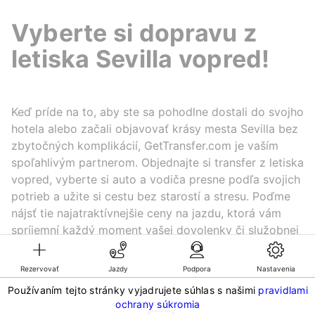
Vyberte si dopravu z
letiska Sevilla vopred!
Keď príde na to, aby ste sa pohodlne dostali do svojho
hotela alebo začali objavovať krásy mesta Sevilla bez
zbytočných komplikácií, GetTransfer.com je vaším
spoľahlivým partnerom. Objednajte si transfer z letiska
vopred, vyberte si auto a vodiča presne podľa svojich
potrieb a užite si cestu bez starostí a stresu. Poďme
nájsť tie najatraktívnejšie ceny na jazdu, ktorá vám
spríjemní každý moment vašej dovolenky či služobnej
cesty.
Rezervovať
Jazdy
Podpora
Nastavenia
Používaním tejto stránky vyjadrujete súhlas s našimi
pravidlami
©KG GLOBAL LIMITED. GetTransfer® is trademark of KG GLOBAL LIMITED.
ochrany súkromia