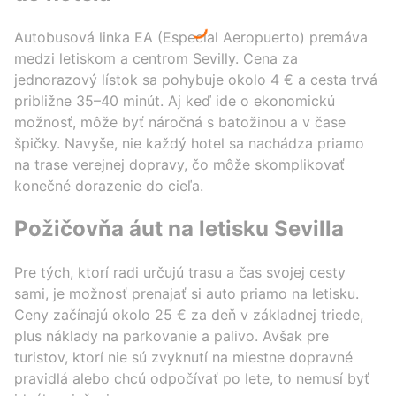
Autobusová linka EA (Especial Aeropuerto) premáva
medzi letiskom a centrom Sevilly. Cena za
jednorazový lístok sa pohybuje okolo 4 € a cesta trvá
približne 35–40 minút. Aj keď ide o ekonomickú
možnosť, môže byť náročná s batožinou a v čase
špičky. Navyše, nie každý hotel sa nachádza priamo
na trase verejnej dopravy, čo môže skomplikovať
konečné dorazenie do cieľa.
Požičovňa áut na letisku Sevilla
Pre tých, ktorí radi určujú trasu a čas svojej cesty
sami, je možnosť prenajať si auto priamo na letisku.
Ceny začínajú okolo 25 € za deň v základnej triede,
plus náklady na parkovanie a palivo. Avšak pre
turistov, ktorí nie sú zvyknutí na miestne dopravné
pravidlá alebo chcú odpočívať po lete, to nemusí byť