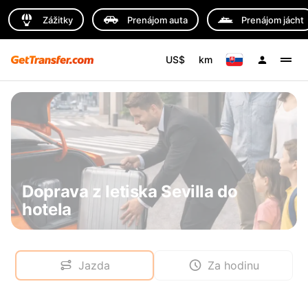
Zážitky
Prenájom auta
Prenájom jácht
US$
km
Doprava z letiska Sevilla do
hotela
Jazda
Za hodinu