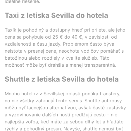
ideálne riešenie.
Taxi z letiska Sevilla do hotela
Taxík je pohodlný a dostupný hneď pri prílete, ale jeho
cena sa pohybuje od 25 € do 40 €, v závislosti od
vzdialenosti a času jazdy. Problémom často býva
neistota v presnej cene, neochota vodičov pomáhať s
batožinou alebo rozdiely v kvalite služieb. Táto
možnosť môže byť drahšia a menej transparentná.
Shuttle z letiska Sevilla do hotela
Mnoho hotelov v Sevillskej oblasti ponúka transfery,
no nie všetky zahrnujú tento servis. Shuttle autobusy
môžu byť lacnejšou alternatívou, avšak časté zastávky
a vyzdvihovanie ďalších hostí predlžujú cestu – nie
najlepšia voľba, keď máte za sebou dlhý let a hľadáte
rýchly a pohodlný presun. Navyše, shuttle nemusí byť