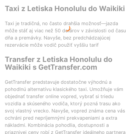
Taxi z Letiska Honolulu do Waikiki
Taxi je tradičná, no často drahšia možnosť—jazda
môže stáť aj viac než 50 dolárov v závislosti od času
dňa a premávky. Navyše, bez predchádzajúcej
rezervácie môže vodič použiť vyššiu tarif
Transfer z Letiska Honolulu do
Waikiki s GetTransfer.com
GetTransfer predstavuje dostatočne výhodnú a
pohodlnú alternatívu klasického taxi. Umožňuje vám
objednať transfer online vopred, vybrať si triedu
vozidla a skúseného vodiča, ktorý pozná trasu ako
svoj vlastný vrecko. Navyše, vopred známa cena vás
ochráni pred nepríjemnými prekvapeniami a extra
nákladmi. Kombinácia pohodlia, dostupnosti a
priaznivej ceny robí z GetTransfer ideálneho partnera