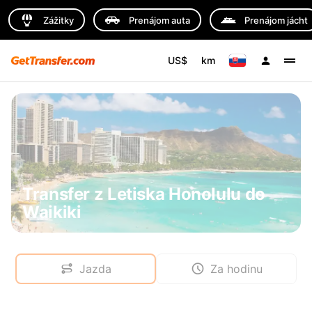
Zážitky
Prenájom auta
Prenájom jácht
US$
km
Transfer z Letiska Honolulu do
Waikiki
Jazda
Za hodinu