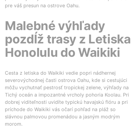
pre váš presun na ostrove Oahu.
Malebné výhľady
pozdĺž trasy z Letiska
Honolulu do Waikiki
Cesta z letiska do Waikiki vedie popri nádhernej
severovýchodnej časti ostrova Oahu, kde si cestujúci
môžu vychutnať pestrosť tropickej zelene, výhľady na
Tichý oceán a impozantné vrcholy pohoria Koolau. Pri
dobrej viditeľnosti uvidíte typickú havajskú flóru a pri
príchode do Waikiki vás očarí pohľad na pláž so
slávnou palmovou promenádou a jasným modrým
morom.