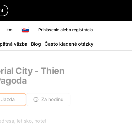
ht
km
Prihlásenie alebo registrácia
pätná väzba
Blog
Často kladené otázky
rial City - Thien
Pagoda
Jazda
Za hodinu
adresa, letisko, hotel