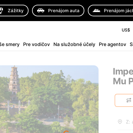
Zážitky
Prenájom auta
Prenájom jác
US$
še smery
Pre vodičov
Na služobné účely
Pre agentov
S
Impe
Mu 
Z: 