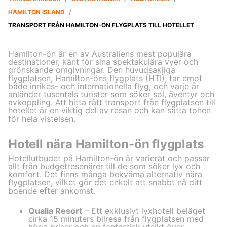
HAMILTON ISLAND
/
TRANSPORT FRÅN HAMILTON-ÖN FLYGPLATS TILL HOTELLET
Hamilton-ön är en av Australiens mest populära
destinationer, känt för sina spektakulära vyer och
grönskande omgivningar. Den huvudsakliga
flygplatsen, Hamilton-öns flygplats (HTI), tar emot
både inrikes- och internationella flyg, och varje år
anländer tusentals turister som söker sol, äventyr och
avkoppling. Att hitta rätt transport från flygplatsen till
hotellet är en viktig del av resan och kan sätta tonen
för hela vistelsen.
Hotell nära Hamilton-ön flygplats
Hotellutbudet på Hamilton-ön är varierat och passar
allt från budgetresenärer till de som söker lyx och
komfort. Det finns många bekväma alternativ nära
flygplatsen, vilket gör det enkelt att snabbt nå ditt
boende efter ankomst.
Qualia Resort
– Ett exklusivt lyxhotell beläget
cirka 15 minuters bilresa från flygplatsen med