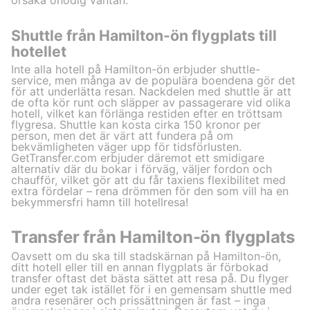
orsaka onödig väntan.
Shuttle från Hamilton-ön flygplats till
hotellet
Inte alla hotell på Hamilton-ön erbjuder shuttle-
service, men många av de populära boendena gör det
för att underlätta resan. Nackdelen med shuttle är att
de ofta kör runt och släpper av passagerare vid olika
hotell, vilket kan förlänga restiden efter en tröttsam
flygresa. Shuttle kan kosta cirka 150 kronor per
person, men det är värt att fundera på om
bekvämligheten väger upp för tidsförlusten.
GetTransfer.com erbjuder däremot ett smidigare
alternativ där du bokar i förväg, väljer fordon och
chaufför, vilket gör att du får taxiens flexibilitet med
extra fördelar – rena drömmen för den som vill ha en
bekymmersfri hamn till hotellresa!
Transfer från Hamilton-ön flygplats
Oavsett om du ska till stadskärnan på Hamilton-ön,
ditt hotell eller till en annan flygplats är förbokad
transfer oftast det bästa sättet att resa på. Du flyger
under eget tak istället för i en gemensam shuttle med
andra resenärer och prissättningen är fast – inga