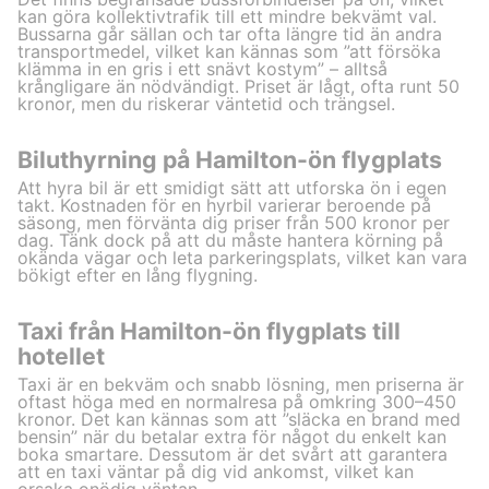
kan göra kollektivtrafik till ett mindre bekvämt val.
Bussarna går sällan och tar ofta längre tid än andra
transportmedel, vilket kan kännas som ”att försöka
klämma in en gris i ett snävt kostym” – alltså
krångligare än nödvändigt. Priset är lågt, ofta runt 50
kronor, men du riskerar väntetid och trängsel.
Biluthyrning på Hamilton-ön flygplats
Att hyra bil är ett smidigt sätt att utforska ön i egen
takt. Kostnaden för en hyrbil varierar beroende på
säsong, men förvänta dig priser från 500 kronor per
dag. Tänk dock på att du måste hantera körning på
okända vägar och leta parkeringsplats, vilket kan vara
bökigt efter en lång flygning.
Taxi från Hamilton-ön flygplats till
hotellet
Taxi är en bekväm och snabb lösning, men priserna är
oftast höga med en normalresa på omkring 300–450
kronor. Det kan kännas som att ”släcka en brand med
bensin” när du betalar extra för något du enkelt kan
boka smartare. Dessutom är det svårt att garantera
att en taxi väntar på dig vid ankomst, vilket kan