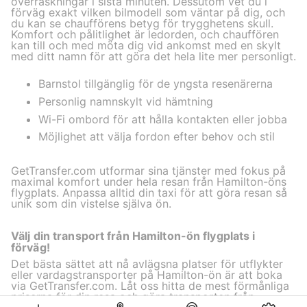
överraskningar i sista minuten. Dessutom vet du i
förväg exakt vilken bilmodell som väntar på dig, och
du kan se chaufförens betyg för trygghetens skull.
Komfort och pålitlighet är ledorden, och chauffören
kan till och med möta dig vid ankomst med en skylt
med ditt namn för att göra det hela lite mer personligt.
Barnstol tillgänglig för de yngsta resenärerna
Personlig namnskylt vid hämtning
Wi-Fi ombord för att hålla kontakten eller jobba
Möjlighet att välja fordon efter behov och stil
GetTransfer.com utformar sina tjänster med fokus på
maximal komfort under hela resan från Hamilton-öns
flygplats. Anpassa alltid din taxi för att göra resan så
unik som din vistelse själva ön.
Välj din transport från Hamilton-ön flygplats i
förväg!
Det bästa sättet att nå avlägsna platser för utflykter
eller vardagstransporter på Hamilton-ön är att boka
via GetTransfer.com. Låt oss hitta de mest förmånliga
priserna för din resa och göra transporten från