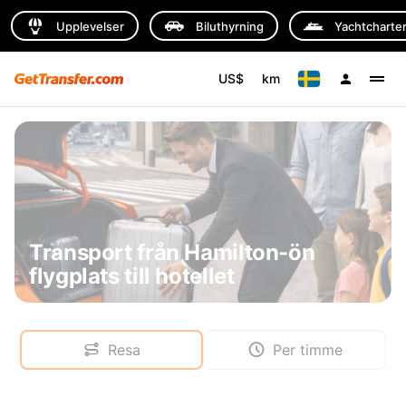
Upplevelser
Biluthyrning
Yachtcharte
US$
km
Transport från Hamilton-ön
flygplats till hotellet
Resa
Per timme