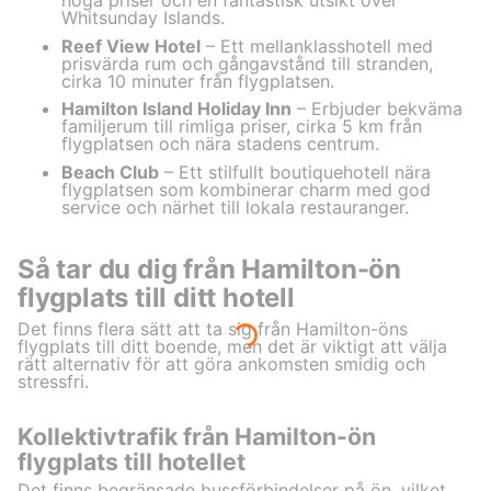
höga priser och en fantastisk utsikt över
Whitsunday Islands.
Reef View Hotel
– Ett mellanklasshotell med
prisvärda rum och gångavstånd till stranden,
cirka 10 minuter från flygplatsen.
Hamilton Island Holiday Inn
– Erbjuder bekväma
familjerum till rimliga priser, cirka 5 km från
flygplatsen och nära stadens centrum.
Beach Club
– Ett stilfullt boutiquehotell nära
flygplatsen som kombinerar charm med god
service och närhet till lokala restauranger.
Så tar du dig från Hamilton-ön
flygplats till ditt hotell
Det finns flera sätt att ta sig från Hamilton-öns
flygplats till ditt boende, men det är viktigt att välja
rätt alternativ för att göra ankomsten smidig och
stressfri.
Kollektivtrafik från Hamilton-ön
flygplats till hotellet
Det finns begränsade bussförbindelser på ön, vilket