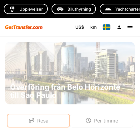
Upplevelser
Biluthyrning
Yachtcharte
US$
km
Överföring från Belo Horizonte
till Sao Paulo
Resa
Per timme