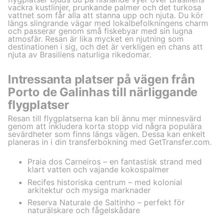
vackra kustlinjer, prunkande palmer och det turkosa
vattnet som får alla att stanna upp och njuta. Du kör
längs slingrande vägar med lokalbefolkningens charm
och passerar genom små fiskebyar med sin lugna
atmosfär. Resan är lika mycket en njutning som
destinationen i sig, och det är verkligen en chans att
njuta av Brasiliens naturliga rikedomar.
Intressanta platser på vägen från
Porto de Galinhas till närliggande
flygplatser
Resan till flygplatserna kan bli ännu mer minnesvärd
genom att inkludera korta stopp vid några populära
sevärdheter som finns längs vägen. Dessa kan enkelt
planeras in i din transferbokning med GetTransfer.com.
Praia dos Carneiros – en fantastisk strand med
klart vatten och vajande kokospalmer
Recifes historiska centrum – med kolonial
arkitektur och mysiga marknader
Reserva Naturale de Saltinho – perfekt för
naturälskare och fågelskådare