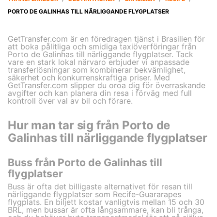
PORTO DE GALINHAS TILL NÄRLIGGANDE FLYGPLATSER
GetTransfer.com är en föredragen tjänst i Brasilien för
att boka pålitliga och smidiga taxiöverföringar från
Porto de Galinhas till närliggande flygplatser. Tack
vare en stark lokal närvaro erbjuder vi anpassade
transferlösningar som kombinerar bekvämlighet,
säkerhet och konkurrenskraftiga priser. Med
GetTransfer.com slipper du oroa dig för överraskande
avgifter och kan planera din resa i förväg med full
kontroll över val av bil och förare.
Hur man tar sig från Porto de
Galinhas till närliggande flygplatser
Buss från Porto de Galinhas till
flygplatser
Buss är ofta det billigaste alternativet för resan till
närliggande flygplatser som Recife-Guararapes
flygplats. En biljett kostar vanligtvis mellan 15 och 30
BRL, men bussar är ofta långsammare, kan bli trånga,