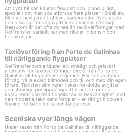
flygplatser
Att hyra bil kan kännas flexibelt och ibland billigt,
speciellt om man ska utforska flera platser i Brasilien.
Men att navigera i trafiken, parkera nära flygplatsen
och oroa sig för vägavgifter kan kännas stressigt.
Dessutom är det ofta dyrare än taxiöverföringar med
GetTransfer, särskilt när man räknar in bensin och
försäkringar.
Taxiöverföring från Porto de Galinhas
till närliggande flygplatser
GetTransfer.com erbjuder ett smidigt och prisvärt
alternativ för taxiöverföringar direkt från Porto de
Galinhas till flygplatser i regionen. Här kan du boka i
förväg, välja exakt bilmodell och till och med din egen
förare. Tjänsten eliminerar risken för dolda avgifter
och ständiga prisuppgångar. Det är som om du
kombinerar den traditionella taxins bekvämlighet med
den moderna teknikens fördelar – en riktigt klockren
lösning för både korta och långa resor.
Sceniska vyer längs vägen
Under resan från Porto de Galinhas till närliggande
flygplatser bjuds du på hisnande vyer över Brasiliens