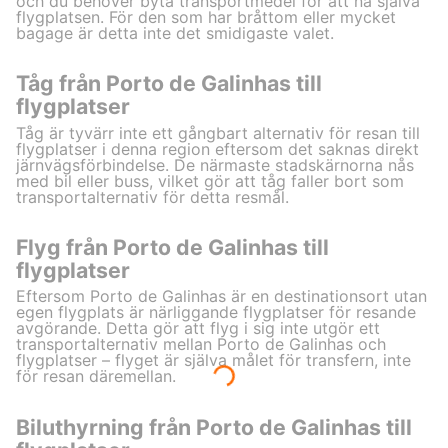
och du behöver byta transportmedel för att nå själva
flygplatsen. För den som har bråttom eller mycket
bagage är detta inte det smidigaste valet.
Tåg från Porto de Galinhas till
flygplatser
Tåg är tyvärr inte ett gångbart alternativ för resan till
flygplatser i denna region eftersom det saknas direkt
järnvägsförbindelse. De närmaste stadskärnorna nås
med bil eller buss, vilket gör att tåg faller bort som
transportalternativ för detta resmål.
Flyg från Porto de Galinhas till
flygplatser
Eftersom Porto de Galinhas är en destinationsort utan
egen flygplats är närliggande flygplatser för resande
avgörande. Detta gör att flyg i sig inte utgör ett
transportalternativ mellan Porto de Galinhas och
flygplatser – flyget är själva målet för transfern, inte
för resan däremellan.
Biluthyrning från Porto de Galinhas till