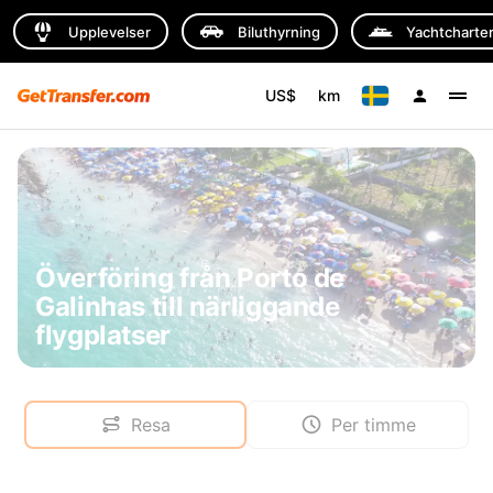
Upplevelser
Biluthyrning
Yachtcharte
US$
km
Överföring från Porto de
Galinhas till närliggande
flygplatser
Resa
Per timme