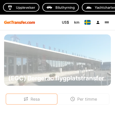
Upplevelser
Biluthyrning
Yachtcharte
US$
km
(EGC) Bergerac flygplatstransfer
Resa
Per timme