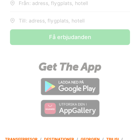
Från: adress, flygplats, hotell
Till: adress, flygplats, hotell
Få erbjudanden
TRANSFERRESOR
/
DESTINATIONER
/
GEORGIEN
/
TBILISI
/