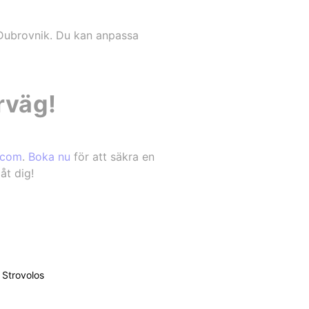
 Dubrovnik. Du kan anpassa
örväg!
.com
.
Boka nu
för att säkra en
åt dig!
Strovolos