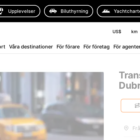
Upplevelser
Biluthyrning
Yachtchart
US$
km
rt
Våra destinationer
För förare
För företag
För agente
Trans
Dubr
Frå