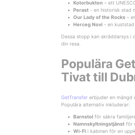
Kotorbukten
– ett UNESCO-
Perast
- en historisk stad
Our Lady of the Rocks
– e
Herceg Novi
- en kuststad 
Dessa stopp kan skräddarsys i d
din resa.
Populära GetT
Tivat till Du
GetTransfer
erbjuder en mängd ol
Populära alternativ inkluderar:
Barnstol
för säkra familjer
Namnskyltningstjänst
för 
Wi-Fi
i kabinen för en upp