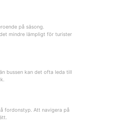
 beroende på säsong.
et mindre lämpligt för turister
n bussen kan det ofta leda till
k.
 på fordonstyp. Att navigera på
tt.