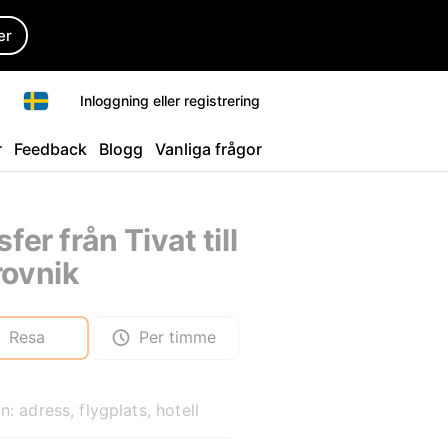
er
Inloggning eller registrering
r
Feedback
Blogg
Vanliga frågor
fer från Tivat till
ovnik
Resa
Per timme
n: adress, flygplats, hotell