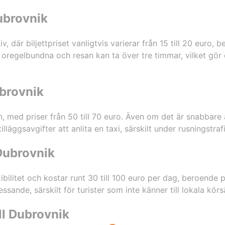
Dubrovnik
v, där biljettpriset vanligtvis varierar från 15 till 20 euro,
oregelbundna och resan kan ta över tre timmar, vilket gör d
ubrovnik
, med priser från 50 till 70 euro. Även om det är snabbare ä
lläggsavgifter att anlita en taxi, särskilt under rusningstrafi
 Dubrovnik
exibilitet och kostar runt 30 till 100 euro per dag, beroende
ande, särskilt för turister som inte känner till lokala körsä
ill Dubrovnik