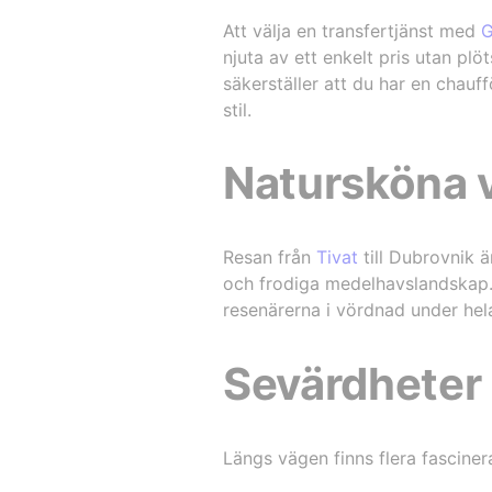
Att välja en transfertjänst med
G
njuta av ett enkelt pris utan pl
säkerställer att du har en chauff
stil.
Natursköna 
Resan från
Tivat
till Dubrovnik ä
och frodiga medelhavslandskap.
resenärerna i vördnad under hela
Sevärdheter 
Längs vägen finns flera fascine