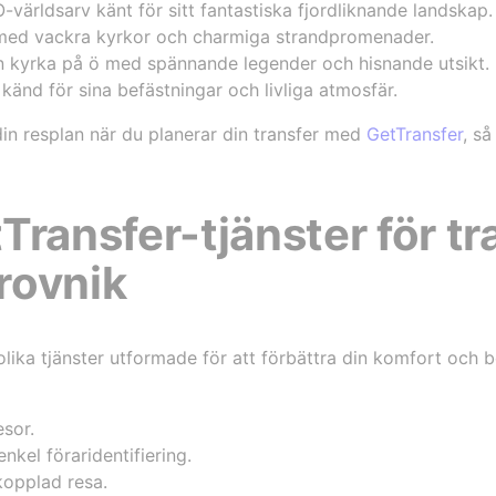
världsarv känt för sitt fantastiska fjordliknande landskap.
 med vackra kyrkor och charmiga strandpromenader.
n kyrka på ö med spännande legender och hisnande utsikt.
känd för sina befästningar och livliga atmosfär.
in resplan när du planerar din transfer med
GetTransfer
, så
ransfer-tjänster för tr
brovnik
ika tjänster utformade för att förbättra din komfort och b
esor.
enkel föraridentifiering.
kopplad resa.