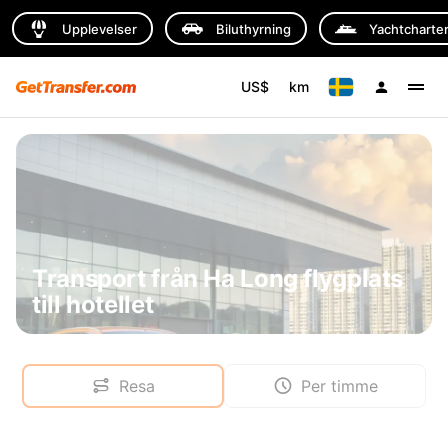
Upplevelser
Biluthyrning
Yachtcharte
US$
km
Transport från Ha Long flygplats
till hotellet
Resa
Per timme