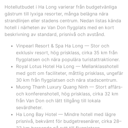
Hotellutbudet i Ha Long varierar från budgetvänliga
gästrum till lyxiga resorter, många belägna nära
strandlinjen eller stadens centrum. Nedan listas kända
hotell i närheten av Van Don flygplats med en kort
beskrivning av standard, prisnivå och avstånd.
Vinpearl Resort & Spa Ha Long — Stor och
exklusiv resort, hög prisklass, cirka 35 km från
flygplatsen och nära populära turistattraktioner.
Royal Lotus Hotel Ha Long — Mellanklasshotell
med gott om faciliteter, måttlig prisklass, ungefär
30 km från flygplatsen och nära stadscentrum.
Muong Thanh Luxury Quang Ninh — Stort affärs-
och konferenshotell, hög prisklass, cirka 32 km
från Van Don och lätt tillgång till lokala
sevärdheter.
Ha Long Bay Hotel — Mindre hotell med lägre
prisnivå, bekvämt för budgetresenärer, cirka 28–
33 km beroende på rutt till flygplatsen.